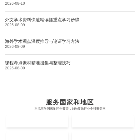
2026-08-10
外文学术资料快速精读抓重点学习步骤
2026-08-09
海外学术观点深度推导与论证学习方法
2026-08-09
课程考点素材精准搜集与整理技巧
2026-08-09
布里斯托大学
阿德莱德大学
帝国理工学院
墨尔本大学
加州大学伯克利分校
卡尔加里大学
服务国家和地区
牛津大学
新南威尔士大学
主流留学国家地区全覆盖，98%领先行业全科覆盖率
麻省理工学院
多伦多大学
奥克兰理工大学
拉萨尔艺术学院
UK
AUS
剑桥大学
悉尼大学
斯坦福大学
麦吉尔大学
奥克兰大学
新加坡国立大学
澳门管理学院
香港岭南大学
伦敦大学学院
澳大利亚国立大学
US
CA
哈佛大学
英属哥伦比亚大学