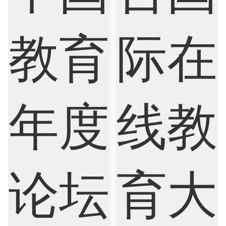
Nursing
Physics
Political Science
Psychology
Public Health
Robotics
Sociology
Statistics
Sustainability