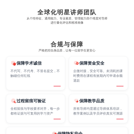
全球化明星讲师团队
Economics
Education
Electrical Engineering
从​​个性特征、通用能力、专业素质、管理能力四个维度对导师
进行量化评估和精准画像
Electrical
Fashion Design
Film
合规与保障
严格把控自身品质，让每一位留学生更安心
Finance
FinTech
Graphic Design
保障学术诚信
保障资金安全
不代写、不代考、不冒名提交，不
企微对接，安全可靠。未消耗的课
触碰任何红线
时费用在课程有效期内可申请余额
Internet of Things
Laws
Management
退款
Marketing
Mathematics
Medicine
过程留痕可验证
保障教学品质
全程留痕与学校要求对齐，每一步
所有导师均需通过导师体系培训，
都有证据与可复用的学习资产
教学案例以及学员评价真实可溯源
Nursing
Physics
Political Science
保障隐私安全