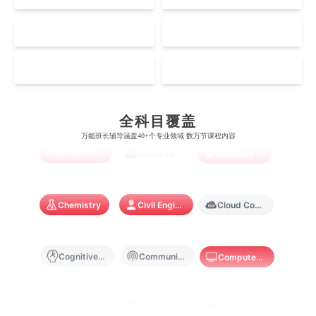
奥塔哥大学
南洋理工大学
澳门大学
香港大学
伦敦国王学院
蒙纳士大学
加州理工学院
阿尔伯塔大学
NZ
SG
惠灵顿维多利亚大学
新加坡管理大学
澳门科技大学
香港中文大学
Accounting
Actuarial Science
Architecture
爱丁堡大学
昆士兰大学
芝加哥大学
滑铁卢大学
坎特伯雷大学
新加坡科技设计大学
MO
HK
澳门理工大学
香港科技大学
曼彻斯特大学
西澳大学
宾夕法尼亚大学
西安大略大学
怀卡托大学
新加坡理工大学
Artificial Intelligence
Biochemistry
Bioinformatics
澳门城市大学
香港理工大学
布里斯托大学
阿德莱德大学
康奈尔大学
蒙特利尔大学
全科目覆盖
梅西大学
新跃社科大学
圣若瑟大学
香港城市大学
万能班长辅导涵盖40+个专业领域 数万节课程内容
帝国理工学院
墨尔本大学
Biological Sciences
Business
Business Analytics
加州大学伯克利分校
卡尔加里大学
林肯大学
新加坡管理学院
澳门旅游学院
香港浸会大学
麻省理工学院
多伦多大学
奥克兰理工大学
拉萨尔艺术学院
澳门镜湖护理学院
香港教育大学
Chemistry
Civil Engineering
Cloud Computing
奥克兰大学
新加坡国立大学
澳门管理学院
香港岭南大学
Cognitive Science
Communications
Computer Science
澳门大学
香港大学
Criminology
Cybersecurity
Data Science