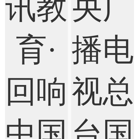
Cognitive Science
Communications
Computer Science
Criminology
Cybersecurity
Data Science
Economics
Education
Electrical Engineering
Electrical
Fashion Design
Film
Finance
FinTech
Graphic Design
Internet of Things
Laws
Management
Marketing
Mathematics
Medicine