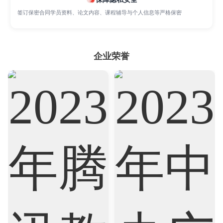
签订保密合同学员资料、论文内容、课程辅导与个人信息等严格保密
Psychology
Public Health
Robotics
Sociology
Statistics
Sustainability
企业荣誉
Accounting
Actuarial Science
Architecture
Artificial Intelligence
Biochemistry
Bioinformatics
Biological Sciences
Business
Business Analytics
Chemistry
Civil Engineering
Cloud Computing