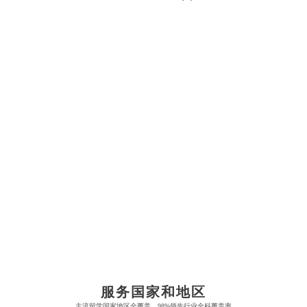
布里斯托大学
阿德莱德大学
帝国理工学院
墨尔本大学
加州大学伯克利分校
卡尔加里大学
牛津大学
新南威尔士大学
麻省理工学院
多伦多大学
奥克兰理工大学
拉萨尔艺术学院
服务国家和地区
剑桥大学
悉尼大学
主流留学国家地区全覆盖，98%领先行业全科覆盖率