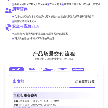
出发 - 到达 - 安顿 - 入学 - 毕业
产品化打包
所有动作有清单、有回执、有节点
朋辈陪伴
实地就读经验与承接经验的优秀学长姐
全程提供系统实操手册和现场指导
降低试错与隐性成本
安全与应急SLA
航班/海关/夜间无房/钥匙失效/就医等紧急情况预案
同城突发最快4小时内可到场协助处理
产品场景交付流程
高效规划，做到专业专注、全心服务
出发前
(T-30天至T-1天)
1.
出行准备咨询
场景：
首次出国，不清楚证件、行李、入境材料。
交付：
行前清单、入境流程图、常见问答群。