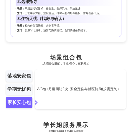
2.
选课指导
场景：
不清楚考试形式、作业量、老师风格、系统抢课。
交付：
三套课表方案、难度雷达、抢课手册与邮件模板、首月任务日历。
3.
住宿无忧（找房与确认）
场景：
校内外住宿选择、条款看不懂。
交付：
房源对比清单、预算与距离建议、合同关键条款提示。
场景组合包
场景随心搭配，学生省心，家长放心
落地安家包
学期无忧包
A/B包+月度回访2次+安全定位与就医协助(按需定制）
家长安心包
学长姐服务展示
Senior Sister Service Display