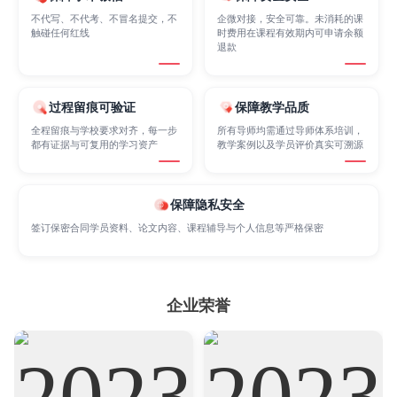
不代写、不代考、不冒名提交，不
企微对接，安全可靠。未消耗的课
触碰任何红线
时费用在课程有效期内可申请余额
退款
Psychology
Public Health
Robotics
过程留痕可验证
保障教学品质
Sociology
Statistics
Sustainability
全程留痕与学校要求对齐，每一步
所有导师均需通过导师体系培训，
都有证据与可复用的学习资产
教学案例以及学员评价真实可溯源
Accounting
Actuarial Science
Architecture
保障隐私安全
签订保密合同学员资料、论文内容、课程辅导与个人信息等严格保密
Artificial Intelligence
Biochemistry
Bioinformatics
企业荣誉
Biological Sciences
Business
Business Analytics
Chemistry
Civil Engineering
Cloud Computing