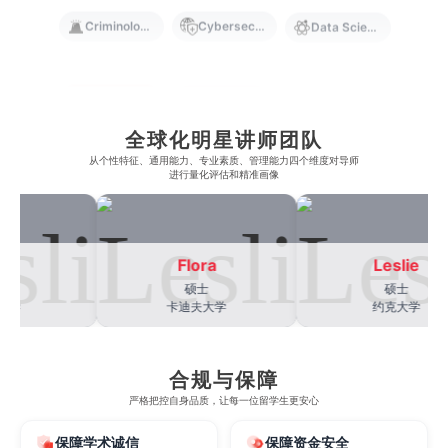
Criminology
Cybersecurity
Data Science
Economics
Education
Electrical Engineering
全球化明星讲师团队
Electrical
Fashion Design
Film
从​​个性特征、通用能力、专业素质、管理能力四个维度对导师
进行量化评估和精准画像
Finance
FinTech
Graphic Design
e
Flora
Leslie
硕士
硕士
Internet of Things
Laws
Management
学
卡迪夫大学
约克大学
Marketing
Mathematics
Medicine
合规与保障
严格把控自身品质，让每一位留学生更安心
保障学术诚信
保障资金安全
Nursing
Physics
Political Science