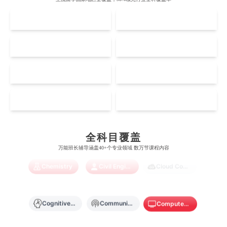
斯坦福大学
麦吉尔大学
奥克兰大学
新加坡国立大学
澳门管理学院
香港岭南大学
UK
AUS
伦敦大学学院
澳大利亚国立大学
哈佛大学
英属哥伦比亚大学
奥塔哥大学
南洋理工大学
澳门大学
香港大学
伦敦国王学院
蒙纳士大学
US
CA
加州理工学院
阿尔伯塔大学
惠灵顿维多利亚大学
新加坡管理大学
Accounting
Actuarial Science
Architecture
澳门科技大学
香港中文大学
爱丁堡大学
昆士兰大学
芝加哥大学
滑铁卢大学
NZ
SG
坎特伯雷大学
新加坡科技设计大学
澳门理工大学
香港科技大学
曼彻斯特大学
西澳大学
Artificial Intelligence
Biochemistry
Bioinformatics
宾夕法尼亚大学
西安大略大学
怀卡托大学
新加坡理工大学
MO
HK
澳门城市大学
香港理工大学
布里斯托大学
阿德莱德大学
康奈尔大学
蒙特利尔大学
梅西大学
新跃社科大学
圣若瑟大学
香港城市大学
Biological Sciences
Business
Business Analytics
帝国理工学院
墨尔本大学
加州大学伯克利分校
卡尔加里大学
全科目覆盖
林肯大学
新加坡管理学院
澳门旅游学院
香港浸会大学
万能班长辅导涵盖40+个专业领域 数万节课程内容
麻省理工学院
多伦多大学
奥克兰理工大学
拉萨尔艺术学院
Chemistry
Civil Engineering
Cloud Computing
澳门镜湖护理学院
香港教育大学
奥克兰大学
新加坡国立大学
澳门管理学院
香港岭南大学
Cognitive Science
Communications
Computer Science
澳门大学
香港大学