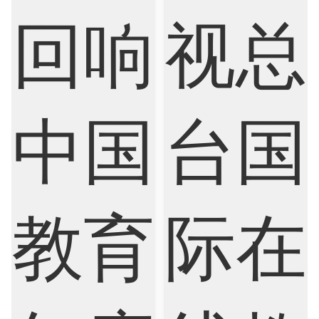
Marketing
Mathematics
Medicine
Nursing
Physics
Political Science
Psychology
Public Health
Robotics
Sociology
Statistics
Sustainability