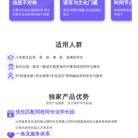
信息不对称
语言与文化门槛
时间节点
办事点分散且规则各异,新生
英文沟通不顺畅,文化差异比
落地事情杂乱,流
与家长在短时间内搞不清楚
较大
率低下
适用人群
入学新生赴英、美、加、澳、新、港澳的学生
首次出国、英语一般或不熟悉海外办事系统的同学与家长
对"快速安家+安全保障+学业适应"有明确诉求的学生与家长
独家产品优势
把控产品服务，全力保护学生权益
优先匹配同校同专业学长姐
具备真实在读经验
随时补充替换
实时在线紧急响应
服务落地有保障
强大的学长姐人才库支持
一条龙服务体系