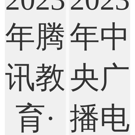
Cognitive Science
Communications
Computer Science
Criminology
Cybersecurity
Data Science
Economics
Education
Electrical Engineering
Electrical
Fashion Design
Film
Finance
FinTech
Graphic Design
Internet of Things
Laws
Management