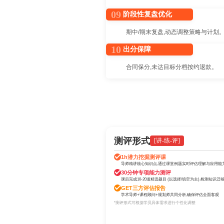
09
阶段性复盘优化
期中/期末复盘,动态调整策略与计划
10
出分保障
合同保分,未达目标分档按约退款。
测评形式
[讲-练-评]
1h潜力挖掘测评课
导师精讲核心知识点,通过课堂例题实时评估理解与应用能
30分钟专项能力测评
课后完成10-20道精选题目 (以选择/填空为主),检测知识迁
GET三方评估报告
学术导师+课程顾问+规划师共同分析,确保评估全面客观
*测评形式可根据学员具体需求进行个性化调整