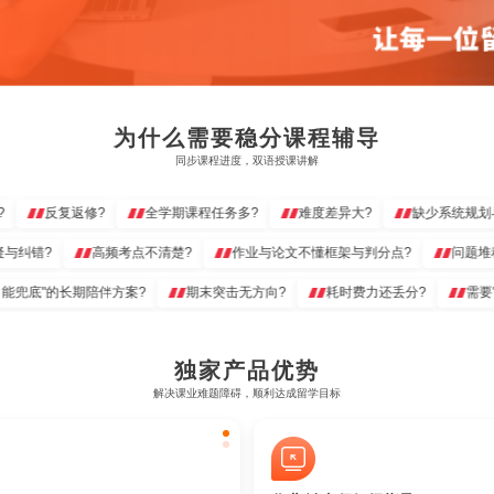
为什么需要稳分课程辅导
同步课程进度，双语授课讲解
反复返修?
全学期课程任务多?
难度差异大?
缺少系统规划与过
人答疑与纠错?
高频考点不清楚?
作业与论文不懂框架与判分点?
问
底"的长期陪伴方案?
期末突击无方向?
耗时费力还丢分?
需要"能
独家产品优势
解决课业难题障碍，顺利达成留学目标