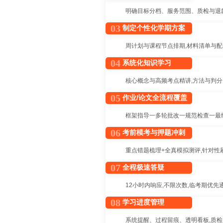
明确目标分档、服务范围、质检与退
03
制定个性化学期方案
周计划与课程节点排期,材料清单与
04
系统化知识学习
核心概念与高频考点精讲,方法与判
05
作业/论文全流程覆盖
框架指导一多轮批改一规范检查一最
06
考前模考与押题冲刺
重点错题梳理+全真模拟测评,针对性
07
全程极速答疑
12小时内响应,不限次数,临考期优先
08
学习进度管理
系统提醒、过程留痕、透明看板,质