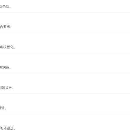
款条款。
配合要求。
分点模板化。
终润色。
刷题提分。
通道。
检闭环跟进。