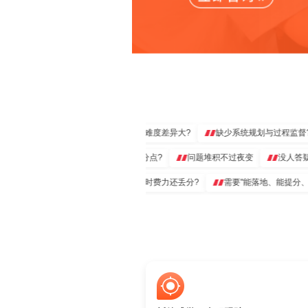
全学期课程任务多?
难度差异大?
缺少系统规划与过程监督?
考点不清楚?
作业与论文不懂框架与判分点?
问题堆积不过夜变
没
期末突击无方向?
耗时费力还丢分?
需要"能落地、能提分、能兜