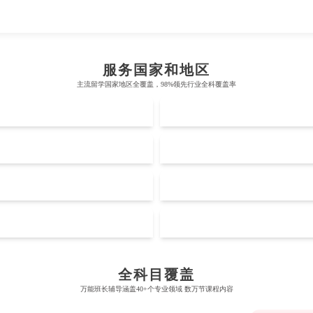
阿德莱德大学
墨尔本大学
卡尔加里大学
服务国家和地区
新南威尔士大学
主流留学国家地区全覆盖，98%领先行业全科覆盖率
多伦多大学
拉萨尔艺术学院
UK
悉尼大学
麦吉尔大学
新加坡国立大学
香港岭南大学
澳大利亚国立大学
US
英属哥伦比亚大学
南洋理工大学
香港大学
蒙纳士大学
阿尔伯塔大学
NZ
新加坡管理大学
香港中文大学
昆士兰大学
Actuarial Science
Architectu
滑铁卢大学
新加坡科技设计大学
MO
香港科技大学
西澳大学
西安大略大学
新加坡理工大学
香港理工大学
Biochemistry
Bioinforma
阿德莱德大学
蒙特利尔大学
全科目覆盖
新跃社科大学
香港城市大学
万能班长辅导涵盖40+个专业领域 数万节课程内容
墨尔本大学
卡尔加里大学
新加坡管理学院
Business
Business A
香港浸会大学