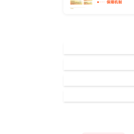
布里斯托大学
帝国理工学院
加州大学伯克利分校
牛津大学
麻省理工学院
奥克兰理工大学
剑桥大学
斯坦福大学
奥克兰大学
澳门管理学院
伦敦大学学院
哈佛大学
奥塔哥大学
澳门大学
伦敦国王学院
加州理工学院
惠灵顿维多利亚大学
澳门科技大学
爱丁堡大学
Accounting
芝加哥大学
坎特伯雷大学
澳门理工大学
曼彻斯特大学
宾夕法尼亚大学
怀卡托大学
澳门城市大学
Artificial Intelligence
布里斯托大学
康奈尔大学
梅西大学
圣若瑟大学
帝国理工学院
加州大学伯克利分校
林肯大学
Biological Sciences
澳门旅游学院