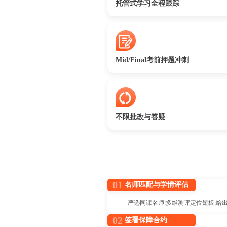
托管式学习全程跟踪
Mid/Final考前押题冲刺
不限批改与答疑
01
名师匹配与学情评估
严选同课名师;多维测评定位短板,给
02
签署保障合约