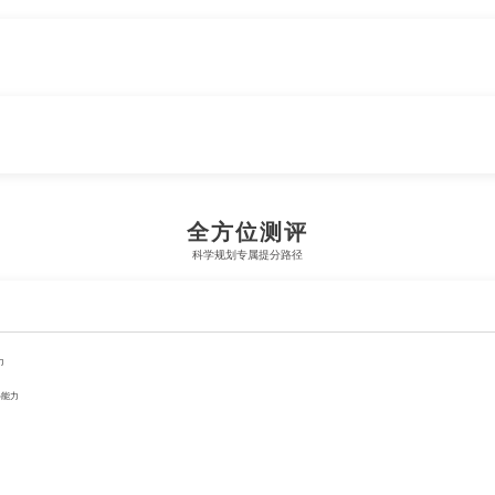
。
全方位测评
科学规划专属提分路径
力
移能力