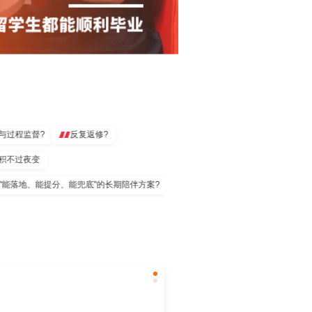
程监督?
反复返修?
题堆积不过夜变
落地、能提分、能兜底"的长期陪伴方案?