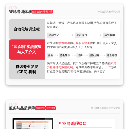
智能培训体系
​全自动化AI培训体系
AI驱动的高效成长路径
从初试、复试、产品培训到业务培训,大部分环节实现了
全自动化。
自动化培训流程
在关键的
学术检测
和
订单服务培训
阶段,我们引入了宝贵
"师承制"实战演练
的"师承制"实战演练和人工介入指导。
与人工介入
岗前培训只是起点。我们为所有导师建立了持续的
师资
持续专业发展
力量评估与激励机制。
定期举办教学研讨会、工作坊和
(CPD) 机制
行业分享会,鼓励导师之间交流经验、共同进步。
服务与品质保障
质量控制
分数保障
双QC体系为项目制产品护航