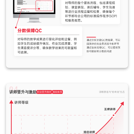
讲师晋升与激励
职业晋升路径
激励体系
清晰赛道与“抢单池”生态