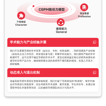
学术能力与产业经验并重
我们不仅看重导师的学术背景（如论文、专利、科研成果），同样强调其​​产业经验​​
（如知名企业工作经历、研发项目参与度）和​​教学转化能力​​。我们拥有严格的​​学术
检测环节​​，这不仅用于确定导师的学术水平，更旨在​​精准鉴定每位讲师具体擅长的
辅导科目和产品方向​​，确保能将最合适的老师用于最匹配的领域，实现人尽其才，
因材施教。
动态准入与退出机制​
借鉴高校导师​​年度招生资格审核制度​​，我们打破了导师身份的“终身制”。每学年都
会对导师进行​​资格复审​​，综合考察其学术成果、教学质量、学生评价等，未通过者
需暂停招生并接受再培训，以此确保导师团队的活力与高水平。