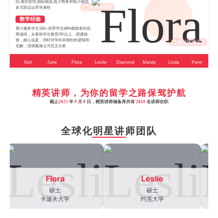
织,项目管理,国际物流,电子商务和电子物流
桥梁搭建者
多式联运运营等课程
教学经验
累计服务学生100+,所带学生98%都能拿到优
秀成绩，从事留学生教育2年以上，授课细
致，耐心温柔，同时对学科有独到的逻辑和
在线辅导达人
见解，强调重难点与范文分析
Neil
June
Flora
Leslie
Diamond
Mandy
Linda
Poney
J
精英讲师，为你的留学之路保驾护航
截止
2025
年
9
月
8
日，精英讲师储备库共有
2018
名讲师在职
全球化明星讲师团队
Flora
Leslie
硕士
硕士
卡迪夫大学
约克大学