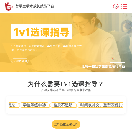
留学生学术成长赋能平台
为什么需要1V1选课指导？
合理安排选课节奏，科学选课事半功倍
统复杂
学位等级申诉
信息不透明
时间表冲突、重型课程扎堆
负
立即匹配选课老师