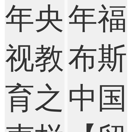
Economics
Education
Electrical Engineering
Electrical
Fashion Design
Film
Finance
FinTech
Graphic Design
Internet of Things
Laws
Management
Marketing
Mathematics
Medicine
Nursing
Physics
Political Science