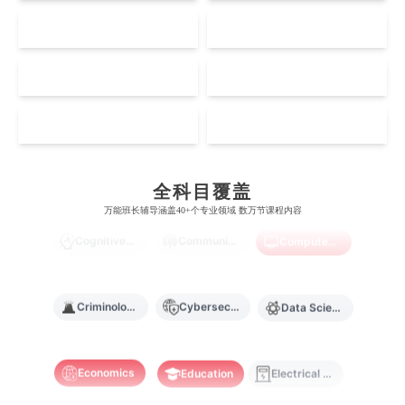
澳门科技大学
香港中文大学
爱丁堡大学
昆士兰大学
US
CA
芝加哥大学
滑铁卢大学
Artificial Intelligence
Biochemistry
Bioinformatics
坎特伯雷大学
新加坡科技设计大学
澳门理工大学
香港科技大学
曼彻斯特大学
西澳大学
宾夕法尼亚大学
西安大略大学
NZ
SG
怀卡托大学
新加坡理工大学
澳门城市大学
香港理工大学
布里斯托大学
阿德莱德大学
Biological Sciences
Business
Business Analytics
康奈尔大学
蒙特利尔大学
梅西大学
新跃社科大学
MO
HK
圣若瑟大学
香港城市大学
帝国理工学院
墨尔本大学
加州大学伯克利分校
卡尔加里大学
林肯大学
新加坡管理学院
澳门旅游学院
香港浸会大学
Chemistry
Civil Engineering
Cloud Computing
麻省理工学院
多伦多大学
全科目覆盖
奥克兰理工大学
拉萨尔艺术学院
澳门镜湖护理学院
香港教育大学
万能班长辅导涵盖40+个专业领域 数万节课程内容
奥克兰大学
新加坡国立大学
Cognitive Science
Communications
Computer Science
澳门管理学院
香港岭南大学
澳门大学
香港大学
Criminology
Cybersecurity
Data Science
Economics
Education
Electrical Engineering