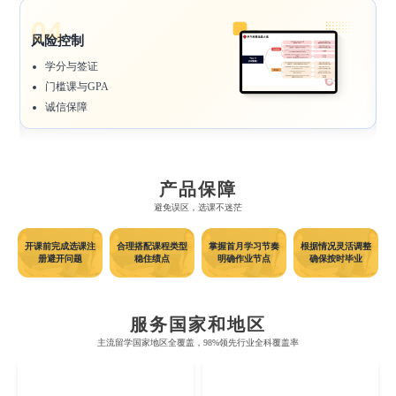
04
风险控制
学分与签证
门槛课与GPA
诚信保障
布里斯托大学
阿德莱德大学
产品保障
避免误区，选课不迷茫
帝国理工学院
墨尔本大学
加州大学伯克利分校
卡尔加里大学
开课前完成选课注
合理搭配课程类型
掌握首月学习节奏
根据情况灵活调整
册避开问题
稳住绩点
明确作业节点
确保按时毕业
牛津大学
新南威尔士大学
麻省理工学院
多伦多大学
奥克兰理工大学
拉萨尔艺术学院
剑桥大学
悉尼大学
斯坦福大学
麦吉尔大学
奥克兰大学
新加坡国立大学
服务国家和地区
澳门管理学院
香港岭南大学
伦敦大学学院
澳大利亚国立大学
主流留学国家地区全覆盖，98%领先行业全科覆盖率
哈佛大学
英属哥伦比亚大学
奥塔哥大学
南洋理工大学
Accounting
Actuarial Science
澳门大学
香港大学
Architecture
UK
AUS
伦敦国王学院
蒙纳士大学
加州理工学院
阿尔伯塔大学
惠灵顿维多利亚大学
新加坡管理大学