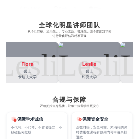
Electrical
Fashion Design
Film
全球化明星讲师团队
Finance
FinTech
Graphic Design
从​​个性特征、通用能力、专业素质、管理能力四个维度对导师
进行量化评估和精准画像
Internet of Things
Laws
Management
Flora
Leslie
硕士
硕士
Marketing
Mathematics
Medicine
卡迪夫大学
约克大学
Nursing
Physics
Political Science
合规与保障
严格把控自身品质，让每一位留学生更安心
保障学术诚信
保障资金安全
Psychology
Public Health
Robotics
不代写、不代考、不冒名提交，不
企微对接，安全可靠。未消耗的课
触碰任何红线
时费用在课程有效期内可申请余额
退款