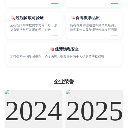
Sociology
Statistics
Sustainability
过程留痕可验证
保障教学品质
Accounting
Actuarial Science
Architecture
全程留痕与学校要求对齐，每一步
所有导师均需通过导师体系培训，
都有证据与可复用的学习资产
教学案例以及学员评价真实可溯源
Artificial Intelligence
Biochemistry
Bioinformatics
保障隐私安全
签订保密合同学员资料、论文内容、课程辅导与个人信息等严格保密
Biological Sciences
Business
Business Analytics
企业荣誉
Chemistry
Civil Engineering
Cloud Computing
Cognitive Science
Communications
Computer Science
Criminology
Cybersecurity
Data Science