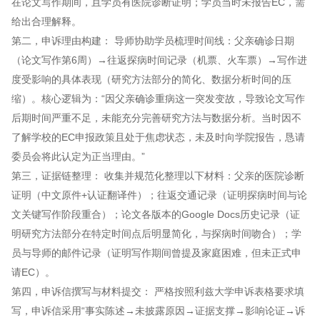
在论文写作期间，且学员有医院诊断证明；学员当时未报告EC，需
给出合理解释。
第二，申诉理由构建： 导师协助学员梳理时间线：父亲确诊日期
（论文写作第6周）→往返探病时间记录（机票、火车票）→写作进
度受影响的具体表现（研究方法部分的简化、数据分析时间的压
缩）。核心逻辑为：“因父亲确诊重病这一突发变故，导致论文写作
后期时间严重不足，未能充分完善研究方法与数据分析。当时因不
了解学校的EC申报政策且处于焦虑状态，未及时向学院报告，恳请
委员会将此认定为正当理由。”
第三，证据链整理： 收集并规范化整理以下材料：父亲的医院诊断
证明（中文原件+认证翻译件）；往返交通记录（证明探病时间与论
文关键写作阶段重合）；论文各版本的Google Docs历史记录（证
明研究方法部分在特定时间点后明显简化，与探病时间吻合）；学
员与导师的邮件记录（证明写作期间曾提及家庭困难，但未正式申
请EC）。
第四，申诉信撰写与材料提交： 严格按照利兹大学申诉表格要求填
写，申诉信采用“事实陈述→未披露原因→证据支撑→影响论证→诉