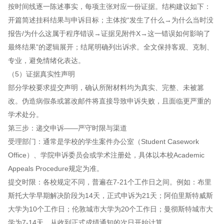
按时间线逐一陈述事实，每项主张对应一份证据。结构建议如下：
开篇简述挂科结果与申诉目标；主体按“发生了什么→为什么当时没
报告/为什么这属于程序错误→证据见附件X→这一错误如何影响了
最终结果”的逻辑展开；结尾明确列出诉求。全文保持客观、克制、
专业，避免情绪化表达。
（5）证据真实性声明
部分学校要求提交声明，确认所附材料均为真实、完整、未被篡
改。伪造病假条或篡改邮件将直接导致申诉失败，且面临更严重的
学术处分。
第三步：递交申诉——严守时限与渠道
受理部门：通常是学校的学生案件办公室（Student Casework
Office）、学院申诉委员会或学术注册处，具体以本校Academic
Appeals Procedure规定为准。
提交时限：各校规定不同，普遍在7-21个工作日之间。例如：布里
斯托大学早期解决阶段为14天，正式申诉为21天；阿伯里斯特威斯
大学为10个工作日；伦敦城市大学为20个工作日；曼彻斯特城市大
学为7-14天。从收到正式成绩通知的次日开始计算。