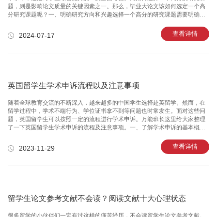
题，则是影响论文质量的关键因素之一。那么，毕业大论文该如何选定一个高
分研究课题呢？一、明确研究方向和兴趣选择一个高分的研究课题需要明确自
己的研究方向和兴趣所在。这是因为，研究方向和兴趣是影响论文质量的重要
因素，也是选择课题的基础。在确定研究方向和兴趣时，可以从自己的专业课
查看详情
2024-07-17
程、实习经历、社会实践等方面入手，结合自己的特长和优势，选择一个具有
一定深度和广度的研究课题。二、寻找研究热点和问题其次，要关注学术界的
研究动态，寻找当前的研究热点和问题。这是因为，学术界的研究热点往往与
社会需求、政策导向等因素密切相关，选择这些热点进行研究，既有利于提高
论文的实用价值，也有利
英国留学生学术申诉流程以及注意事项
随着全球教育交流的不断深入，越来越多的中国学生选择赴英留学。然而，在
留学过程中，学术不端行为、学位证书拿不到等问题也时常发生。面对这些问
题，英国留学生可以按照一定的流程进行学术申诉。万能班长这里给大家整理
了一下英国留学生学术申诉的流程及注意事项。一、了解学术申诉的基本概念
学术申诉是指在学术评价过程中，对评估结果提出异议或申请复审的过程。在
英国，学术申诉主要涉及学位论文、毕业论文和考试成绩等方面。二、收集相
查看详情
2023-11-29
关证据在进行学术申诉之前，首先要收集与申诉事项相关的证据。这些证据包
括：原始文件（如作业、考试卷子等）、证明材料（如推荐信、成绩单等）、
照片、视频等。确保证据真实有效，以便在申诉过程中为自己的权益辩护。
三、填写学术申诉表格向学校提交学术申诉前，需要填写学校的学术申诉表
格。该表格通常由学校提供，
留学生论文参考文献不会读？阅读文献十大心理状态
很多留学的小伙伴们一定有过这样的痛苦经历，不会读留学生论文参考文献。