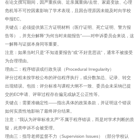
在论文撰写期间，因严重疾病、近亲属重病/去世、家庭变故、心理
危机等不可控因素影响了学术表现，且因合理原因未能及时向学校
申报EC。
关键点：必须提供第三方证明材料（医疗证明、死亡证明、警方报
告等），并充分解释“为何当时未能报告”——对申诉委员会来说，这
一解释与证据本身同等重要。
注意：如果当时只是“不知道要报告”或“不好意思说”，通常不被接受
为合理理由。
理由二：程序错误或行政失误（Procedural Irregularity）
评分过程未按学校公布的评估程序执行，或分数加总、记录、转交
出现错误。包括：评分标准与课程大纲不一致、委员会未采纳已提
交的EC申请、评审过程存在偏见或缺乏公正性等。
关键点：需要准确定性——指出具体的政策条款，并证明这个错误
如何实质性地影响了最终评分结果。
注意：“我认为评审标准太严”不属于程序错误，而是对学术判断的质
疑，此类申诉不会被受理。
理由三：指导老师监督不力（Supervision Issues）（部分学校认