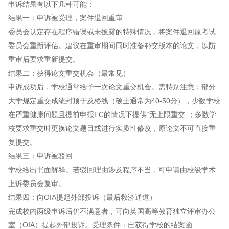
申诉结果有以下几种可能：
结果一：申诉被受理，案件退回重审
委员会认定存在程序错误或未披露的特殊情况，将案件退回原考试
委员会重新评估。建议在重审期间同时准备补交版本的论文，以防
重审后要求重新提交。
结果二：获得论文重交机会（最常见）
申诉成功后，学校通常给予一次论文重交机会。需特别注意：部分
大学规定重交成绩封顶于及格线（硕士通常为40-50分），少数学校
在严重健康问题且提前申报EC的情况下提供“无上限重交”；多数学
校要求重交时更换论文题目或进行实质性修改，原论文不可直接重
复提交。
结果三：申诉被驳回
学校给出书面解释。若驳回理由涉及程序不当，可申请由校级学术
上诉委员会复审。
结果四：向OIA提起外部投诉（最后救济通道）
完成校内两级申诉后仍不满意者，可向英国高等教育独立评审办公
室（OIA）提起外部投诉。受理条件：已获得学校的结案函