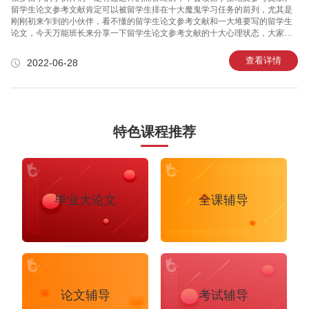
留学生论文参考文献肯定可以被留学生排在十大魔鬼学习任务的前列，尤其是
刚刚初来乍到的小伙伴，看不懂的留学生论文参考文献和一大堆要写的留学生
论文，今天万能班长来分享一下留学生论文参考文献的十大心理状态，大家赶
紧看看是不是本人! 下面让万能班长来为大家盘一盘。 ​​​​​​​ 首先，是绝大多数同学
一开始的心理，乐观。看留学生论文参考文献有什么难，一天看个几千几万字
查看详情
2022-06-28
应该不在话下。心理上的乐观会让我们极大地低估了文献的难度。从而让我们
后面的进程举步维艰。 第二个阶段就是害怕，当你真正开始阅读留学生论文参
考文献的时候，面对已经下载好的文献，你点开仔细阅读的时候，你会发现每
个单词你可能都能理解，但是组合在一起就是不知道留学生论文参考
特色课程推荐
毕业大论文
全课辅导
论文辅导
考试辅导