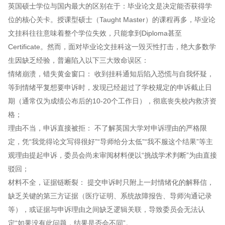
英国硕士学位与国内最大的区别在于：毕业论文是决定能否获得学
位的核心关卡。授课型硕士（Taught Master）的课程再多，毕业论
文挂科往往意味着整个学位失效，只能拿到Diploma甚至
Certificate。然而，面对毕业论文挂科这一毁灭性打击，绝大多数学
生因缺乏经验，普遍陷入以下三大致命误区：
情绪崩溃，错失黄金窗口： 收到挂科通知后陷入恐慌与自我怀疑，
等到情绪平复想要申诉时，发现已经超过了学校规定的申诉截止日
期（通常仅为成绩公布后的10-20个工作日），彻底丧失校内救济资
格；
理由不当，申诉直接被拒： 不了解英国大学对申诉理由的严格限
定，凭“我觉得论文写得很好”“导师给分太低”“我不服这个结果”等主
观理由提起申诉，委员会尚未审阅材料便以“挑战学术判断”为由直接
驳回；
材料不全，证据链断裂： 提交申诉时只附上一封情绪化的解释信，
缺乏关键的第三方证据（医疗证明、系统故障报告、导师沟通记录
等），或证据与申诉理由之间缺乏逻辑关联，导致委员会无法认
定“如果没有此问题，结果是否会不同”。