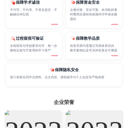
保障学术诚信
保障资金安全
Internet of Things
Laws
Management
不代写、不代考、不冒名提交，不
企微对接，安全可靠。未消耗的课
触碰任何红线
时费用在课程有效期内可申请余额
退款
Marketing
Mathematics
Medicine
过程留痕可验证
保障教学品质
全程留痕与学校要求对齐，每一步
所有导师均需通过导师体系培训，
Nursing
Physics
Political Science
都有证据与可复用的学习资产
教学案例以及学员评价真实可溯源
Psychology
Public Health
Robotics
保障隐私安全
签订保密合同学员资料、论文内容、课程辅导与个人信息等严格保密
Sociology
Statistics
Sustainability
企业荣誉
Accounting
Actuarial Science
Architecture