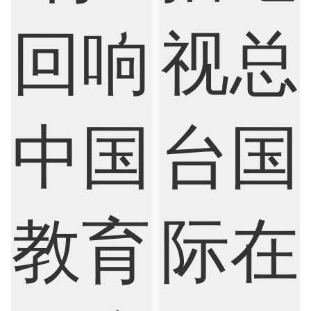
Finance
FinTech
Graphic Design
Internet of Things
Laws
Management
Marketing
Mathematics
Medicine
Nursing
Physics
Political Science
Psychology
Public Health
Robotics
Sociology
Statistics
Sustainability