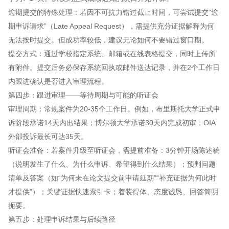
逾期提交的特殊处理：若因不可抗力错过截止时间，可尝试提交“逾
期申诉请求”（Late Appeal Request），需提供充分证据解释为何
无法按时提交。但成功率较低，建议无论如何不要错过窗口期。
提交方式：通过学校指定系统、邮箱或在线表格提交，同时上传所
有附件。提交后务必保存系统回执或邮件送达记录，并在2个工作日
内跟进确认是否进入审理流程。
第四步：跟进审理——等待周期与可能的听证会
审理周期：常规案件为20-35个工作日。例如，布里斯托大学正式申
诉阶段承诺14天内出结果；博尔顿大学承诺30天内完成初审；OIA
外部投诉最长可达35天。
听证会准备：若案件升级至听证会，需提前准备：3分钟开场陈述稿
（说明发生了什么、为什么申诉、希望得到什么结果）；预判问题
清单及答案（如“为何未在论文提交前申请延期”“补充证据为何此时
才提供”）；关键证据快速索引卡；着装得体、态度诚恳、回答简明
扼要。
第五步：处理申诉结果与后续路径