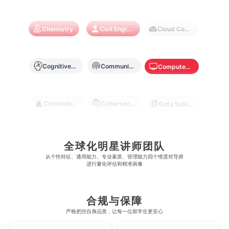
麻省理工学院
多伦多大学
奥克兰理工大学
拉萨尔艺术学院
澳门镜湖护理学院
香港教育大学
Chemistry
Civil Engineering
Cloud Computing
奥克兰大学
新加坡国立大学
澳门管理学院
香港岭南大学
澳门大学
香港大学
Cognitive Science
Communications
Computer Science
Criminology
Cybersecurity
Data Science
Economics
Education
Electrical Engineering
全球化明星讲师团队
从​​个性特征、通用能力、专业素质、管理能力四个维度对导师
Electrical
Fashion Design
Film
进行量化评估和精准画像
合规与保障
Finance
FinTech
Graphic Design
严格把控自身品质，让每一位留学生更安心