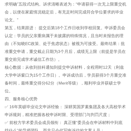
求明确”五段式结构。诉求清晰表述为：“申请获得一次无上限重交机
会，以便在家庭情况稳定后，有充足时间完成符合学位要求的毕业
论文。”
第五，结果跟进： 提交后第18个工作日收到学校回复。申诉委员会
认定：学员的父亲重病属于未披露的特殊情况，且当时未报告的理
由（不知晓EC政策、处于焦虑状态）被视为可接受。最终结果：批
准重交申请，重交截止日期为3个月后，成绩无上限（前提是学员在
重交前完成学术诚信工作坊）。
核心数据：从收到挂科通知到提交申诉材料，全程用时12天（利兹
大学申诉窗口为15个工作日）。申诉成功后，学员获得3个月重交准
备时间，最终重交得分62分（Merit等级），顺利毕业并获硕士学
位。
四、服务核心优势
✅ 16年英硕毕业论文申诉经验： 深耕英国罗素集团及各大高校学术
申诉规则，精准把握各校申诉时限、受理部门与判罚尺度；
✅ 前校方学术委员会成员领衔： 真正懂“委员会在申诉材料中到底
找什么”的导师团队，而非只会代写申诉信的文案人员；