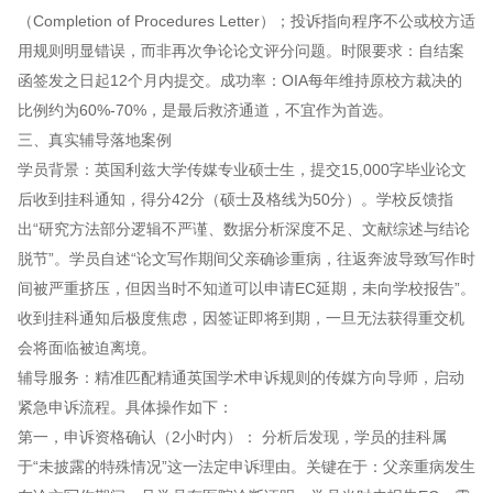
（Completion of Procedures Letter）；投诉指向程序不公或校方适
用规则明显错误，而非再次争论论文评分问题。时限要求：自结案
函签发之日起12个月内提交。成功率：OIA每年维持原校方裁决的
比例约为60%-70%，是最后救济通道，不宜作为首选。
三、真实辅导落地案例
学员背景：英国利兹大学传媒专业硕士生，提交15,000字毕业论文
后收到挂科通知，得分42分（硕士及格线为50分）。学校反馈指
出“研究方法部分逻辑不严谨、数据分析深度不足、文献综述与结论
脱节”。学员自述“论文写作期间父亲确诊重病，往返奔波导致写作时
间被严重挤压，但因当时不知道可以申请EC延期，未向学校报告”。
收到挂科通知后极度焦虑，因签证即将到期，一旦无法获得重交机
会将面临被迫离境。
辅导服务：精准匹配精通英国学术申诉规则的传媒方向导师，启动
紧急申诉流程。具体操作如下：
第一，申诉资格确认（2小时内）： 分析后发现，学员的挂科属
于“未披露的特殊情况”这一法定申诉理由。关键在于：父亲重病发生