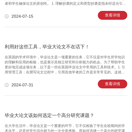
者和学生确保论文的原创性。 1. 理解抄袭的定义和类型抄袭是指未经适当引用
直接复制或模仿他人作品的行为。它不仅包括文字的直接复制，还可能是思
想、理论、数据和图表的盗用。了解抄袭的多种形式是制定防范措施的第一
查看详情
2024-07-15
步。 2. 使用专业抄袭检测软件市场上有多种抄袭检测工具，如Turnitin,
Grammarly, Copyscape等，它们可以通过大数据比对，精确地发现文中的抄袭
内容。这些工具通过匹配全球数据库和网络资源，评估论文的原创性百分比，
并详尽标出可能的抄袭部分。 3. 手动检查参考文献除了自
利用好这些工具，毕业大论文不在话下！
在英国的学术环境中，毕业论文是一项重要的任务，它不仅是对学生所学知识
的理解和应用的检验，也是展示其独立研究和分析能力的机会。为了帮助学生
更好地完成这项任务，以下是一些在英国毕业论文中常用的工具和技术。1. 引
用管理工具：在撰写论文过程中，引用其他学者的工作是非常常见的。这就需
要使用引用管理工具，如EndNote、Mendeley或Zotero等，这些工具可以帮助
你管理和组织引用的信息，确保论文的准确性和一致性。2. 数据处理和统计软
查看详情
2024-07-31
件：对于需要进行数据分析的论文，数据处理和统计软件是必不可少的。R语
言和Python是两个非常流行的选择，它们都有强大的数据分析库和丰富的社区
资源。3. 文献检索工具：文献检索工具如Google Scholar、JSTOR或EBSCO
等，可以帮助你找到相关的研究资料
毕业大论文该如何选定一个高分研究课题？
在大学生活中，毕业论文是一个重要的环节，它不仅检验了学生在校期间的学
术水平，还是对学生综合能力的一次全面考验。而如何选择一个高分的研究课