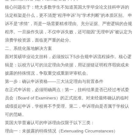
核心问题在于：绝大多数学生不知道英国大学毕业论文挂科申诉的
法定框架是什么，更不清楚“程序申诉”与“学术判断”的本质区别。 申
诉不是“求情”，而是一场需要精准理由、充分证据、严密逻辑的合规
程序。一旦操作失误，不仅申诉失败，还可能因“无理申诉”被认定为
浪费学校资源，面临更严重的处分。
二、系统化落地解决方案
面对英硕毕业论文挂科，必须按以下5步合规申诉流程操作。核心逻
辑是：以校方认可的法定理由为依据，用证据链证明程序瑕疵或未
披露的特殊情况，争取重交或重新评审机会。
第一步：确认申诉资格——三大法定理由与前置条件
在正式申诉前，必须明确两点：第一，挂科结果是否已经过考试委
员会（Board of Examiners）的正式批准。对未经最终确认的临时
成绩提起申诉，学校将不予受理。第二，申诉理由是否属于学校认
可的范畴。
英国大学普遍认可的申诉理由仅限于以下三类：
理由一：未披露的特殊情况（Extenuating Circumstances）