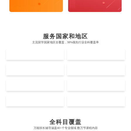
布里斯托大学
阿德莱德大学
帝国理工学院
墨尔本大学
加州大学伯克利分校
卡尔加里大学
牛津大学
新南威尔士大学
麻省理工学院
多伦多大学
奥克兰理工大学
拉萨尔艺术学院
服务国家和地区
剑桥大学
悉尼大学
主流留学国家地区全覆盖，98%领先行业全科覆盖率
斯坦福大学
麦吉尔大学
奥克兰大学
新加坡国立大学
澳门管理学院
香港岭南大学
UK
AUS
伦敦大学学院
澳大利亚国立大学
哈佛大学
英属哥伦比亚大学
奥塔哥大学
南洋理工大学
澳门大学
香港大学
伦敦国王学院
蒙纳士大学
US
CA
加州理工学院
阿尔伯塔大学
惠灵顿维多利亚大学
新加坡管理大学
澳门科技大学
香港中文大学
Accounting
Actuarial Science
Architecture
爱丁堡大学
昆士兰大学
芝加哥大学
滑铁卢大学
NZ
SG
坎特伯雷大学
新加坡科技设计大学
澳门理工大学
香港科技大学
曼彻斯特大学
西澳大学
宾夕法尼亚大学
西安大略大学
怀卡托大学
新加坡理工大学
MO
HK
Artificial Intelligence
Biochemistry
Bioinformatics
澳门城市大学
香港理工大学
布里斯托大学
阿德莱德大学
康奈尔大学
蒙特利尔大学
梅西大学
新跃社科大学
圣若瑟大学
香港城市大学
帝国理工学院
墨尔本大学
加州大学伯克利分校
卡尔加里大学
Biological Sciences
Business
Business Analytics
全科目覆盖
林肯大学
新加坡管理学院
澳门旅游学院
香港浸会大学
万能班长辅导涵盖40+个专业领域 数万节课程内容