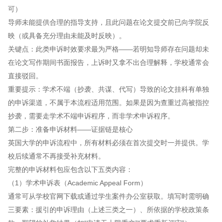
可）
导师未能提供合理的指导支持，且此问题在论文提交前已向学院反
映（或具备充分理由未能及时反映）。
关键点：此类申诉时效要求最为严格——若明知导师存在问题却未
在论文写作期间书面报告，上诉时又拿不出合理解释，学校通常会
直接驳回。
重要提示：学术不端（抄袭、共谋、代写）导致的论文挂科有单独
的申诉渠道，不属于本流程适用范围。如果是因为查重过高被指控
抄袭，需要走学术不端申诉程序，而非学术申诉程序。
第二步：准备申诉材料——证据链是核心
英国大学的申诉流程中，所有材料必须在首次提交时一并提供。学
校后续通常不再接受补充材料。
完整的申诉材料包应包含以下五类内容：
（1）学术申诉表（Academic Appeal Form）
通常可从学校官网下载或通过学生案件办公室获取。填写时需明确
三要素：援引的申诉理由（上述三类之一）、所依据的学校政策条