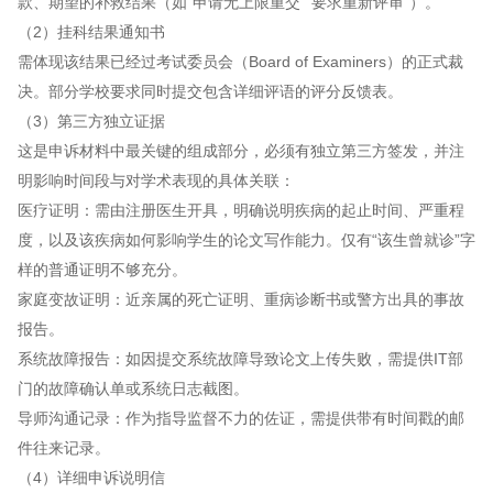
款、期望的补救结果（如“申请无上限重交”“要求重新评审”）。
（2）挂科结果通知书
需体现该结果已经过考试委员会（Board of Examiners）的正式裁
决。部分学校要求同时提交包含详细评语的评分反馈表。
（3）第三方独立证据
这是申诉材料中最关键的组成部分，必须有独立第三方签发，并注
明影响时间段与对学术表现的具体关联：
医疗证明：需由注册医生开具，明确说明疾病的起止时间、严重程
度，以及该疾病如何影响学生的论文写作能力。仅有“该生曾就诊”字
样的普通证明不够充分。
家庭变故证明：近亲属的死亡证明、重病诊断书或警方出具的事故
报告。
系统故障报告：如因提交系统故障导致论文上传失败，需提供IT部
门的故障确认单或系统日志截图。
导师沟通记录：作为指导监督不力的佐证，需提供带有时间戳的邮
件往来记录。
（4）详细申诉说明信