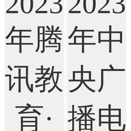
Artificial Intelligence
Biochemistry
Bioinformatics
Biological Sciences
Business
Business Analytics
Chemistry
Civil Engineering
Cloud Computing
Cognitive Science
Communications
Computer Science
Criminology
Cybersecurity
Data Science
Economics
Education
Electrical Engineering
Electrical
Fashion Design
Film