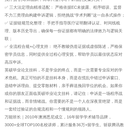
✅ 三大法定理由精准适配： 严格依据EC未披露、程序错误、监督
不力三类理由构建申诉逻辑，拒绝挑战“学术判断”这一自杀式操作；
✅ 证据链规范化整理： 手把手指导医疗证明翻译认证、时间线梳
理、版本历史导出，确保每一份证据都有明确的法律效力与逻辑关
联；
✅ 全流程合规+心理支持： 绝不教唆伪造证据或虚假陈述，严格保
密学员信息，同时提供全过程心理安抚，帮助学员以最佳状态应对
高压申诉。
英硕毕业论文挂科，不是学业的终点，而是一次需要专业应对的学
术危机。真正可怕的不是挂科本身，而是在慌乱中错过申诉窗口、
选错申诉理由、提交零散材料，亲手葬送挽回学位的机会。如果你
或你的朋友正面临英硕毕业论文挂科，请记住：申诉是一场程序战
和证据战，而非情绪战。你需要的不是一个人在深夜里绝望，而是
一套经过验证的合规流程和一个懂规则的领路人。
万能班长｜2010年澳洲悉尼成立，16年留学学术辅导品牌，
3000+全球TOP100名校讲师，累计服务36万+留学生。斩获腾讯教