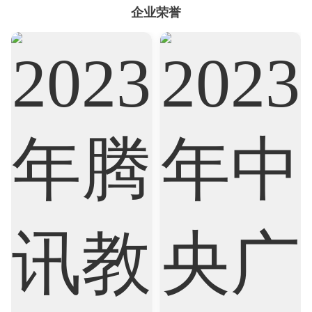
企业荣誉
Accounting
Actuarial Science
Architecture
Artificial Intelligence
Biochemistry
Bioinformatics
Biological Sciences
Business
Business Analytics
Chemistry
Civil Engineering
Cloud Computing
Cognitive Science
Communications
Computer Science
Criminology
Cybersecurity
Data Science