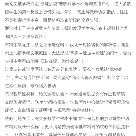
当论文被学校判定“涉嫌抄袭”或收到学术不端调查通知时，绝大多数
留学生的第一反应是惊慌失措。然而，真正导致申诉失败的，往往
不是抄袭行为本身，而是材料准备阶段的全盘失误。
通过对上千例申诉案例的复盘，我们发现学生在准备申诉材料时普
遍陷入三大致命误区：
材料零散无序，缺乏证据链逻辑： 仅凭一封情绪化的解释信，随意
附上几篇参考文献截图，无法形成“事实→证据→论证”的闭环，委员
会根本看不出“你到底错在哪、为什么错”；
过度认错或过度否认，缺乏差异化表达： 要么全盘承认“我抄袭
了”，主动放弃辩护空间；要么坚称“我什么都没做错”，却又拿不出
过程性证据，最终陷入被动；
忽视程序性材料，错失减责机会： 不知道可以提交写作过程草稿、
文献阅读笔记、Turnitin预检报告、学校写作中心辅导记录等程序性
证据，白白浪费了证明“非主观恶意”的关键材料。
核心问题在于：绝大多数学生根本不知道“一份合格的抄袭嫌疑申诉
材料到底长什么样”，更不清楚委员会审批材料时的核心关切点是什
么。 材料准备不充分，等同于开庭前不举证——结果只能是败诉。