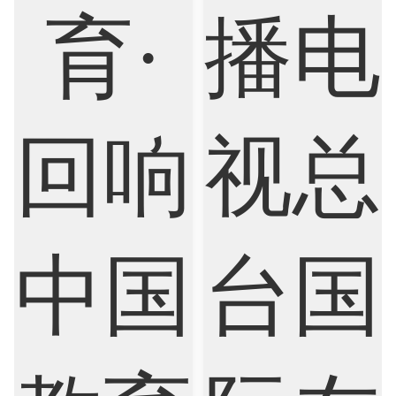
Economics
Education
Electrical Engineering
Electrical
Fashion Design
Film
Finance
FinTech
Graphic Design
Internet of Things
Laws
Management
Marketing
Mathematics
Medicine
Nursing
Physics
Political Science