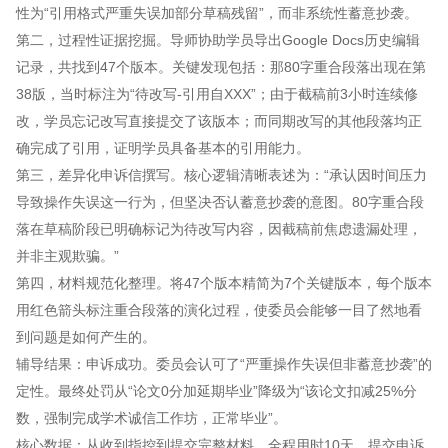
性为“引用格式严重失误加部分草稿残留”，而非系统性蓄意抄袭。
第二，过程性证据挖掘。导师协助学员导出Google Docs历史编辑
记录，共找到47个版本。关键发现包括：那80字重合段落出现在第
38版，当时标注为“待改写-引用自XXX”；由于截稿前3小时连续修
改，学员忘记改写直接提交了该版本；而同期改写的其他段落均正
确完成了引用，证明学员具备基本的引用能力。
第三，差异化申诉信撰写。核心逻辑清晰表述为：“承认因时间压力
导致操作失误这一行为，但坚决否认蓄意抄袭的意图。80字重合段
落在草稿阶段已明确标记为待改写内容，因截稿前焦虑遗漏处理，
并非主观欺骗。”
第四，材料规范化整理。将47个版本精简为7个关键版本，每个版本
用红色箭头标注重合段落的演化过程，使委员会能够一目了然地看
到问题是如何产生的。
辅导结果：申诉成功。委员会认可了“严重操作失误但非蓄意抄袭”的
定性。最终处罚从“论文0分加延期毕业”降级为“该论文扣减25%分
数，强制完成学术诚信工作坊，正常毕业”。
核心数据：从收到指控到提交完整材料，全程用时10天。提交申诉