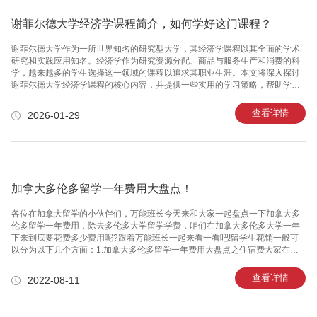
谢菲尔德大学经济学课程简介，如何学好这门课程？
谢菲尔德大学作为一所世界知名的研究型大学，其经济学课程以其全面的学术
研究和实践应用知名。经济学作为研究资源分配、商品与服务生产和消费的科
学，越来越多的学生选择这一领域的课程以追求其职业生涯。本文将深入探讨
谢菲尔德大学经济学课程的核心内容，并提供一些实用的学习策略，帮助学生
在这门课程中取得优异成绩。 谢菲尔德大学经济学课程概览谢菲尔德大学的经
济学课程设计旨在培养学生的批判性思维能力，解决复杂的经济问题，同时，
查看详情
2026-01-29
课程也重视理论与实践的结合。课程内容广泛，涵盖微观经济学和宏观经济学
的基本理论，经济模型分析，国际经济学，公共政策等多个领域。此外，课程
还包括了统计学和数学工具，这些都是现代经济分析不可或缺的技能。 精通必
备理论的基础经济学理论是理解广泛经济活动的基石。谢菲尔德大学的课程中
微观经济学部分强调
加拿大多伦多留学一年费用大盘点！
各位在加拿大留学的小伙伴们，万能班长今天来和大家一起盘点一下加拿大多
伦多留学一年费用，除去多伦多大学留学学费，咱们在加拿大多伦多大学一年
下来到底要花费多少费用呢?跟着万能班长一起来看一看吧!​​​​​​​留学生花销一般可
以分为以下几个方面：1.加拿大多伦多留学一年费用大盘点之住宿费大家在加
拿大多伦多大学住宿上的选择无非是住学校宿舍或者校外租房。在加拿大留学
自己租房的话，大部分同学都是选择在公交或者地铁沿线，这样上学比较方
查看详情
2022-08-11
便，通常这些地方一间房间的房租均价是$1400左右/月。租房在加拿大留学过
程中是非常重要的一个环节，所以大家一定要提前做好预算。建议大家，租房
这件事还是要趁早，毕竟早一点，选择的余地也比较多。2.加拿大多伦多留学