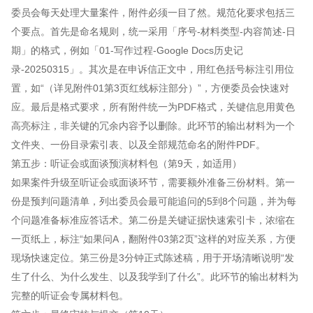
委员会每天处理大量案件，附件必须一目了然。规范化要求包括三
个要点。首先是命名规则，统一采用「序号-材料类型-内容简述-日
期」的格式，例如「01-写作过程-Google Docs历史记
录-20250315」。其次是在申诉信正文中，用红色括号标注引用位
置，如“（详见附件01第3页红线标注部分）”，方便委员会快速对
应。最后是格式要求，所有附件统一为PDF格式，关键信息用黄色
高亮标注，非关键的冗余内容予以删除。此环节的输出材料为一个
文件夹、一份目录索引表、以及全部规范命名的附件PDF。
第五步：听证会或面谈预演材料包（第9天，如适用）
如果案件升级至听证会或面谈环节，需要额外准备三份材料。第一
份是预判问题清单，列出委员会最可能追问的5到8个问题，并为每
个问题准备标准应答话术。第二份是关键证据快速索引卡，浓缩在
一页纸上，标注“如果问A，翻附件03第2页”这样的对应关系，方便
现场快速定位。第三份是3分钟正式陈述稿，用于开场清晰说明“发
生了什么、为什么发生、以及我学到了什么”。此环节的输出材料为
完整的听证会专属材料包。