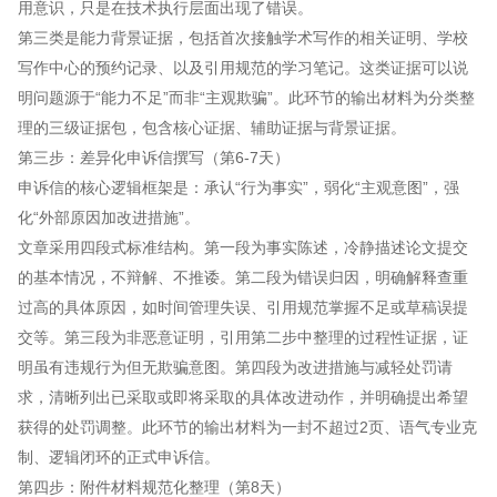
用意识，只是在技术执行层面出现了错误。
第三类是能力背景证据，包括首次接触学术写作的相关证明、学校
写作中心的预约记录、以及引用规范的学习笔记。这类证据可以说
明问题源于“能力不足”而非“主观欺骗”。此环节的输出材料为分类整
理的三级证据包，包含核心证据、辅助证据与背景证据。
第三步：差异化申诉信撰写（第6-7天）
申诉信的核心逻辑框架是：承认“行为事实”，弱化“主观意图”，强
化“外部原因加改进措施”。
文章采用四段式标准结构。第一段为事实陈述，冷静描述论文提交
的基本情况，不辩解、不推诿。第二段为错误归因，明确解释查重
过高的具体原因，如时间管理失误、引用规范掌握不足或草稿误提
交等。第三段为非恶意证明，引用第二步中整理的过程性证据，证
明虽有违规行为但无欺骗意图。第四段为改进措施与减轻处罚请
求，清晰列出已采取或即将采取的具体改进动作，并明确提出希望
获得的处罚调整。此环节的输出材料为一封不超过2页、语气专业克
制、逻辑闭环的正式申诉信。
第四步：附件材料规范化整理（第8天）