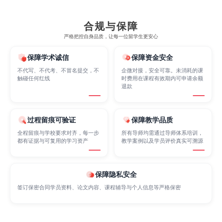
合规与保障
Finance
FinTech
Graphic Design
严格把控自身品质，让每一位留学生更安心
保障学术诚信
保障资金安全
Internet of Things
Laws
Management
不代写、不代考、不冒名提交，不
企微对接，安全可靠。未消耗的课
触碰任何红线
时费用在课程有效期内可申请余额
退款
Marketing
Mathematics
Medicine
过程留痕可验证
保障教学品质
全程留痕与学校要求对齐，每一步
所有导师均需通过导师体系培训，
Nursing
Physics
Political Science
都有证据与可复用的学习资产
教学案例以及学员评价真实可溯源
Psychology
Public Health
Robotics
保障隐私安全
签订保密合同学员资料、论文内容、课程辅导与个人信息等严格保密
Sociology
Statistics
Sustainability