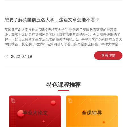
教务处盖章。3.如果是2+2项目的学生需要提供中方加上外方学校的在读证明材
料。毕业证和学位证：毕业证和学位证同样需要本科学校教务处盖章。需要提
供中英文
想要了解英国前五名大学，这篇文章怎能不看？
英国前五名大学被称为“G5超级精英大学”几乎代表了英国教育环境的最高等
级，其实力无论是在英国还是国际上都有着非常高的地位。今天就来详细的了
解一下这让无数留学生梦寐以求的顶尖学府吧。1、牛津大学作为英国前五名大
学的榜首，从它的QS世界排名第四就可以看出实力是多么的强。牛津大学是英
语世界中最古老的大学，也是世界上现存第二古老的高等教育机构。该校涌现
了一批引领时代的科学巨匠，培养了大量开创纪元的艺术大师、国家元首，其
查看详情
2022-07-19
中包括28位英国首相及数十位世界各国元首、政商界领袖。 2、剑桥大学创办
于1209年的剑桥大学，极其厚重的底蕴实力支撑起了英国最杰出大学之一的盛
誉。在英国前五名大学中，剑桥大学和牛津大学的竞争是非常激烈的。同时这
里也是伟大物理学家牛顿的母校，优秀的校友还有进化论的达尔文，以及中国
诗人徐志
特色课程推荐
毕业大论文
全课辅导