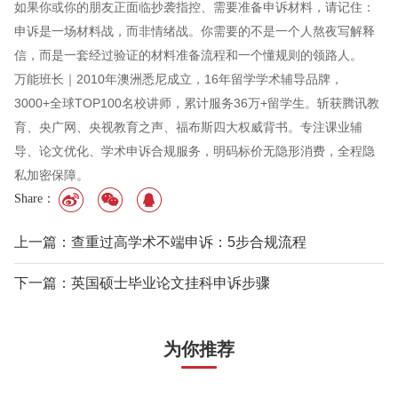
如果你或你的朋友正面临抄袭指控、需要准备申诉材料，请记住：
申诉是一场材料战，而非情绪战。你需要的不是一个人熬夜写解释
信，而是一套经过验证的材料准备流程和一个懂规则的领路人。
万能班长｜2010年澳洲悉尼成立，16年留学学术辅导品牌，
3000+全球TOP100名校讲师，累计服务36万+留学生。斩获腾讯教
育、央广网、央视教育之声、福布斯四大权威背书。专注课业辅
导、论文优化、学术申诉合规服务，明码标价无隐形消费，全程隐
私加密保障。
Share：
上一篇：查重过高学术不端申诉：5步合规流程
下一篇：英国硕士毕业论文挂科申诉步骤
为你推荐