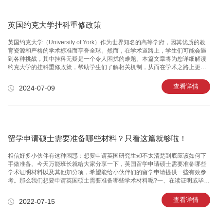
一年费用大盘点之餐费各位在加拿大留学的小伙伴们，在加拿大多伦多大学
英国约克大学挂科重修政策
英国约克大学（University of York）作为世界知名的高等学府，因其优质的教
育资源和严格的学术标准而享誉全球。然而，在学术道路上，学生们可能会遇
到各种挑战，其中挂科无疑是一个令人困扰的难题。本篇文章将为您详细解读
约克大学的挂科重修政策，帮助学生们了解相关机制，从而在学术之路上更加
自信和从容。一、挂科及重修的定义在约克大学，挂科被定义为学生在某门课
程中未达到最低及格分数线。通常，该分数线设定在40%（本科阶段）或50%
查看详情
2024-07-09
（研究生阶段）。如果学生未能达到这一标准，那么该课程即被视为挂科。重
修则是指学生为提高成绩重新学习并考试这门课程的过程。二、挂科的影响 1.
学术警告： 如果学生连续多次挂科，学术***将对其发出警告，并有可能采取进
一步的行动，如限制选课或要求额外的辅导。 2. 学术成
留学申请硕士需要准备哪些材料？只看这篇就够啦！
相信好多小伙伴有这种困惑：想要申请英国研究生却不太清楚到底应该如何下
手做准备。今天万能班长就给大家分享一下，英国留学申请硕士需要准备哪些
学术证明材料以及其他加分项，希望能给小伙伴们的留学申请提供一些有效参
考。那么我们想要申请英国硕士需要准备哪些学术材料呢?一、在读证明或毕业
证/学位证应届生需要提供在读证明，往届生提供毕业证和学位证。在读证明：
1.打印在本科学校抬头纸上，分开打印或打印在同一张纸上都行，需要盖本科
查看详情
2022-07-15
学校教务处章。2.需要提供中英文两个版本，每个学校的格式都不一样，要问
清楚学校能否开英文版。如果学校不给开，需要自行翻译成英文版本，再拿到