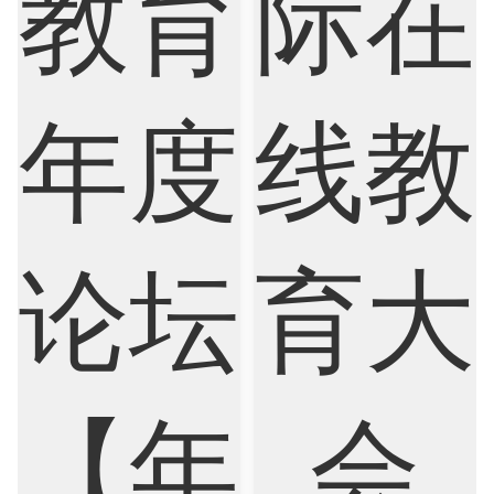
Psychology
Public Health
Robotics
Sociology
Statistics
Sustainability