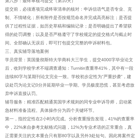
第六步：最终审核与提交（第10天）
提交前，必须逐项完成终审清单的核对：申诉信语气是否专业、克
制、不情绪化；所有附件是否按规范命名并完成高亮标注；是否提
供了过程性证据，如历史草稿和编辑记录；是否明确提出了希望获
得的处罚调整；以及是否严格遵守了学校规定的提交格式与截止时
间。全部确认无误后，即可打包提交完整的申诉材料包。
三、真实辅导落地案例
学员背景：英国曼彻斯特大学商科大三学生，提交4000字毕业论文
后，收到学校学术不端调查通知：Turnitin查重率41%，其中有一段
连续80字与某期刊论文完全一致。学校初步定性为“严重抄袭”，建
议处罚为论文记0分并延期毕业一学期。学员极度恐慌，甚至考虑放
弃申诉直接认罚。
辅导服务：精准匹配精通英国学术规则的同专业申诉导师，启动紧
急材料准备流程。具体操作分为四个关键环节。
第一，指控定性在2小时内完成。分析查重报告发现，41%的查重率
中，22%来自参考文献格式问题，12%为专业术语的正常重合，真
正需要关注的文本重合只有那80字以及另外3处短句。因此将案件定