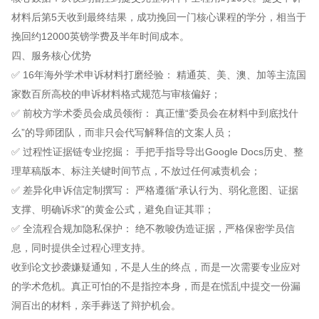
材料后第5天收到最终结果，成功挽回一门核心课程的学分，相当于
挽回约12000英镑学费及半年时间成本。
四、服务核心优势
✅ 16年海外学术申诉材料打磨经验： 精通英、美、澳、加等主流国
家数百所高校的申诉材料格式规范与审核偏好；
✅ 前校方学术委员会成员领衔： 真正懂“委员会在材料中到底找什
么”的导师团队，而非只会代写解释信的文案人员；
✅ 过程性证据链专业挖掘： 手把手指导导出Google Docs历史、整
理草稿版本、标注关键时间节点，不放过任何减责机会；
✅ 差异化申诉信定制撰写： 严格遵循“承认行为、弱化意图、证据
支撑、明确诉求”的黄金公式，避免自证其罪；
✅ 全流程合规加隐私保护： 绝不教唆伪造证据，严格保密学员信
息，同时提供全过程心理支持。
收到论文抄袭嫌疑通知，不是人生的终点，而是一次需要专业应对
的学术危机。真正可怕的不是指控本身，而是在慌乱中提交一份漏
洞百出的材料，亲手葬送了辩护机会。