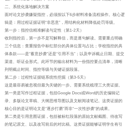
二、系统化落地解决方案
面对论文抄袭嫌疑指控，必须按以下6步材料准备流程操作。核心逻
辑是：用过程证据证明“非恶意”，用结构化材料降低处罚等级。
第一步：指控信精准解读与定性（第1-2天）
收到指控后，第一步不是写解释信，而是逐句解读。需要重点明确
三个信息：查重报告中标红部分的具体位置与占比；学校指控的具
体条款——是“蓄意抄袭”还是“引用不当”；以及申诉截止日期、提交
渠道、听证会形式。此环节的输出材料为一份指控要点清单，清晰
列明截止时间、指控等级与关键证据段落。
第二步：过程性证据链系统性挖掘（第3-5天）
这是最容易被忽视但最为关键的一步。需要系统梳理三大类证据。
第一类是写作过程证据，包括Google Docs或Word的历史编辑记
录、多版论文草稿、大纲思维导图以及文献阅读笔记。这类证据的
核心目的是证明论文是“逐步打磨”而非“一次性抄袭”的成果。
第二类是引用意图证据，包括被标红段落的原始文献截图、待改写
的笔记原文、以及改写前后的对比稿。这类证据能够证明学生有引