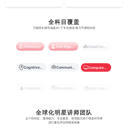
MO
HK
Artificial Intelligence
澳门城市大学
香港理工大学
Biochemistry
Bioinformatics
布里斯托大学
阿德莱德大学
康奈尔大学
蒙特利尔大学
梅西大学
新跃社科大学
圣若瑟大学
香港城市大学
帝国理工学院
墨尔本大学
加州大学伯克利分校
卡尔加里大学
全科目覆盖
Biological Sciences
Business
Business Analytics
林肯大学
新加坡管理学院
澳门旅游学院
香港浸会大学
万能班长辅导涵盖40+个专业领域 数万节课程内容
麻省理工学院
多伦多大学
奥克兰理工大学
拉萨尔艺术学院
澳门镜湖护理学院
香港教育大学
Chemistry
Civil Engineering
Cloud Computing
奥克兰大学
新加坡国立大学
澳门管理学院
香港岭南大学
澳门大学
香港大学
Cognitive Science
Communications
Computer Science
Criminology
Cybersecurity
Data Science
Economics
Education
Electrical Engineering
全球化明星讲师团队
从​​个性特征、通用能力、专业素质、管理能力四个维度对导师
Electrical
进行量化评估和精准画像
Fashion Design
Film