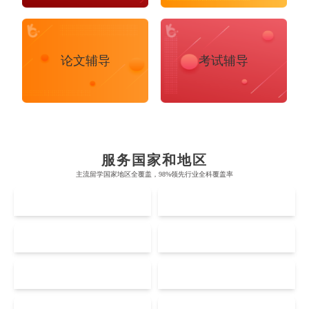
论文辅导
考试辅导
布里斯托大学
阿德莱德大学
帝国理工学院
墨尔本大学
加州大学伯克利分校
卡尔加里大学
牛津大学
新南威尔士大学
麻省理工学院
多伦多大学
奥克兰理工大学
拉萨尔艺术学院
服务国家和地区
剑桥大学
悉尼大学
主流留学国家地区全覆盖，98%领先行业全科覆盖率
斯坦福大学
麦吉尔大学
奥克兰大学
新加坡国立大学
澳门管理学院
香港岭南大学
UK
AUS
伦敦大学学院
澳大利亚国立大学
哈佛大学
英属哥伦比亚大学
奥塔哥大学
南洋理工大学
澳门大学
香港大学
伦敦国王学院
蒙纳士大学
US
CA
加州理工学院
阿尔伯塔大学
惠灵顿维多利亚大学
新加坡管理大学
澳门科技大学
香港中文大学
Accounting
Actuarial Science
爱丁堡大学
昆士兰大学
Architecture
芝加哥大学
滑铁卢大学
NZ
SG
坎特伯雷大学
新加坡科技设计大学
澳门理工大学
香港科技大学
曼彻斯特大学
西澳大学
宾夕法尼亚大学
西安大略大学
怀卡托大学
新加坡理工大学