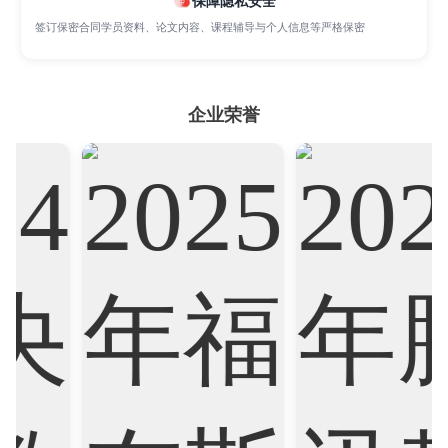
保障隐私安全
签订保密合同学员资料、论文内容、课程辅导与个人信息等严格保密
Psychology
Public Health
Robotics
Sociology
Statistics
Sustainability
企业荣誉
Accounting
Actuarial Science
Architecture
Artificial Intelligence
Biochemistry
Bioinformatics
Biological Sciences
Business
Business Analytics
Chemistry
Civil Engineering
Cloud Computing