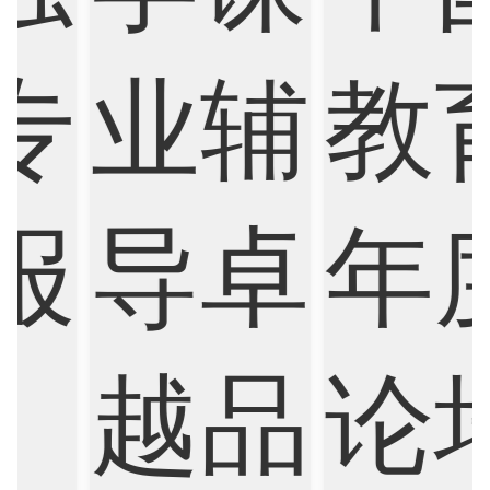
Medicine
Nursing
Physics
Political Science
Psychology
Public Health
Robotics
Sociology
Statistics
Sustainability