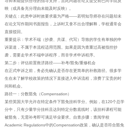
导师未能提供合理的指导支持，且此问题在论文提交前已向学院反
映（或具备充分理由未能及时反映）。
关键点：此类申诉时效要求最为严格——若明知导师存在问题却未
在论文写作期间书面报告，上诉时又拿不出合理解释，学校通常会
直接驳回。
重要提示：学术不端（抄袭、共谋、代写）导致的学生有单独的申
诉渠道，不属于本流程适用范围。如果是因为查重过高被指控抄
袭，需要走学术不端申诉程序，而非学术申诉程序。
第二步：评估前置救济路径——补考/豁免/重修机会
在正式申诉之前，务必先确认是否存在更简单的补救路径。很多学
生在未了解学校政策的情况下直接进入申诉流程，浪费了宝贵的时
间和机会。
路径一：分数豁免（Compensation）
某些英国大学允许在特定条件下豁免挂科学分。例如，在120个总学
分中，只有少量学分挂科且达到特定分数底线时，该挂科课程可能
被豁免，无需补考即可满足毕业要求。自查步骤：查阅学校
Academic Regulations中的Compensation政策，确认是否符合豁免