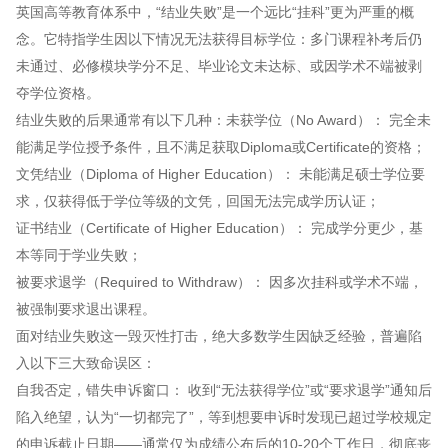
英国高等教育体系中，“结业失败”是一个远比“挂科”更为严重的概
念。它特指学生因以下情况无法获得目标学位：多门课程补考后仍
未通过、必修模块学分不足、毕业论文未达标、或因学术不端被剥
夺学位资格。
结业失败的后果通常有以下几种：未获学位（No Award）： 完全未
能满足学位授予条件，且不满足获取Diploma或Certificate的资格；
文凭结业（Diploma of Higher Education）： 未能满足硕士学位要
求，仅获得低于学位等级的文凭，回国无法完成学历认证；
证书结业（Certificate of Higher Education）： 完成学分更少，基
本等同于学业失败；
被要求退学（Required to Withdraw）： 因多次挂科或学术不端，
被强制要求退出课程。
面对结业失败这一毁灭性打击，绝大多数学生因缺乏经验，普遍陷
入以下三大致命误区：
自我否定，错失申诉窗口： 收到“无法获得学位”或“要求退学”通知后
陷入绝望，认为“一切都完了”，等到想要申诉时发现已超过学校规定
的申诉截止日期——通常仅为成绩公布后的10-20个工作日，彻底丧