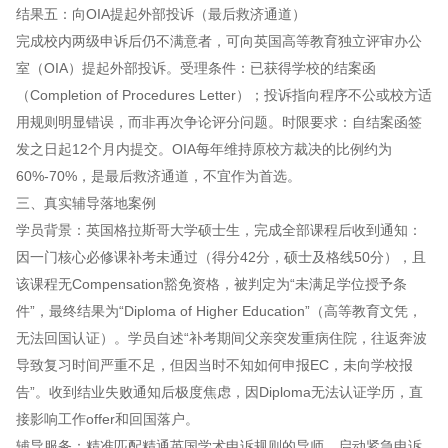
结果五：向OIA提起外部投诉（最后救济通道）
完成校内两级申诉后仍不满意者，可向英国高等教育独立评审办公
室（OIA）提起外部投诉。受理条件：已获得学校的结案函
（Completion of Procedures Letter）；投诉指向程序不公或校方适
用规则明显错误，而非再次争论评分问题。时限要求：自结案函签
发之日起12个月内提交。OIA每年维持原校方裁决的比例约为
60%-70%，是最后救济通道，不宜作为首选。
三、真实辅导落地案例
学员背景：英国格拉斯哥大学硕士生，完成全部课程后收到通知：
因一门核心必修课补考未通过（得分42分，硕士及格线50分），且
该课程无Compensation豁免资格，被判定为“未满足学位授予条
件”，最终结果为“Diploma of Higher Education”（高等教育文凭，
无法回国认证）。学员自述“补考期间父亲突发重病住院，往返奔波
导致复习时间严重不足，但因当时不知如何申报EC，未向学校报
告”。收到结业失败通知后极度焦虑，因Diploma无法认证学历，直
接影响工作offer和回国落户。
辅导服务：精准匹配精通英国学术申诉规则的导师，启动紧急申诉