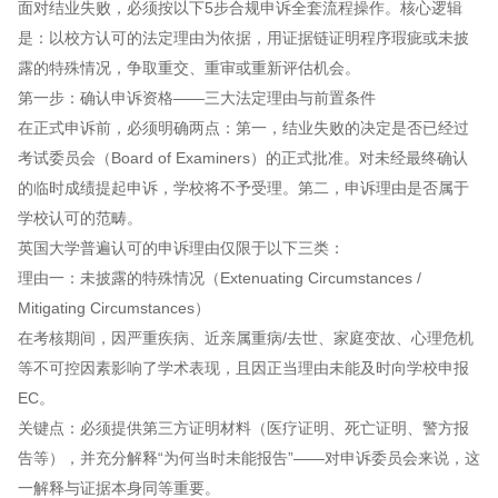
面对结业失败，必须按以下5步合规申诉全套流程操作。核心逻辑
是：以校方认可的法定理由为依据，用证据链证明程序瑕疵或未披
露的特殊情况，争取重交、重审或重新评估机会。
第一步：确认申诉资格——三大法定理由与前置条件
在正式申诉前，必须明确两点：第一，结业失败的决定是否已经过
考试委员会（Board of Examiners）的正式批准。对未经最终确认
的临时成绩提起申诉，学校将不予受理。第二，申诉理由是否属于
学校认可的范畴。
英国大学普遍认可的申诉理由仅限于以下三类：
理由一：未披露的特殊情况（Extenuating Circumstances /
Mitigating Circumstances）
在考核期间，因严重疾病、近亲属重病/去世、家庭变故、心理危机
等不可控因素影响了学术表现，且因正当理由未能及时向学校申报
EC。
关键点：必须提供第三方证明材料（医疗证明、死亡证明、警方报
告等），并充分解释“为何当时未能报告”——对申诉委员会来说，这
一解释与证据本身同等重要。