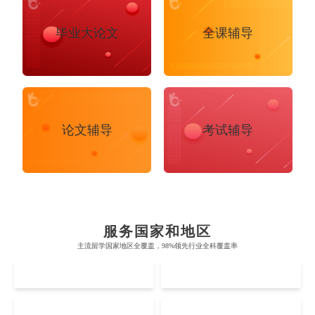
毕业大论文
全课辅导
论文辅导
考试辅导
布里斯托大学
阿德莱德大学
帝国理工学院
墨尔本大学
加州大学伯克利分校
卡尔加里大学
服务国家和地区
牛津大学
新南威尔士大学
主流留学国家地区全覆盖，98%领先行业全科覆盖率
麻省理工学院
多伦多大学
奥克兰理工大学
拉萨尔艺术学院
UK
AUS
剑桥大学
悉尼大学
斯坦福大学
麦吉尔大学
奥克兰大学
新加坡国立大学
澳门管理学院
香港岭南大学
伦敦大学学院
澳大利亚国立大学
US
CA
哈佛大学
英属哥伦比亚大学