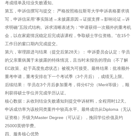
考成绩单及结业失败通知。
第五，申诉信撰写与提交： 严格按照格拉斯哥大学申诉表格要求填
写，申诉信采用“事实陈述→未披露原因→证据支撑→影响论证→诉
求明确”五段式结构。诉求清晰表述为：“申请获得一次额外的重考机
会，以在家庭情况稳定后完成该课程，争取硕士学位资格。”在15个
工作日的窗口期内完成提交。
第六，审理跟进与结果（提交后第28天）： 申诉委员会认定：学员
的父亲重病属于未披露的特殊情况，且当时未报告的理由（不了解
EC政策、处于高度焦虑状态）被视为可接受。最终结果：批准额外
重考申请，重考安排在下一个考试季（3个月后），成绩无上限。
后续结果： 学员在3个月后参加重考，得分67分（Merit等级），顺
利获得硕士学位并完成学历认证。
核心数据：从收到结业失败通知到提交申诉材料，全程用时12天。
申诉成功率为该校同类案件中较高水平。最终成功从Diploma（无认
证资格）升级为Master Degree（可认证），挽回学位价值及约
25000英镑学费。
四、服务核心优势