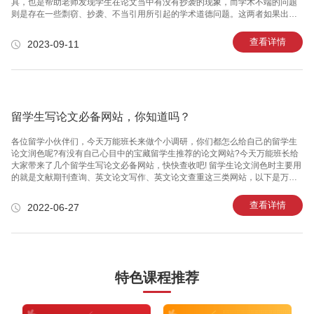
具，也是帮助老师发现学生在论文当中有没有抄袭的现象，而学术不端的问题
则是存在一些剽窃、抄袭、不当引用所引起的学术道德问题。这两者如果出现
则是非常严重的。不仅能够影响学生的成绩，还会会学生将来造成一些影响。
留学生论文应该如何避免这类问题的出现呢？如何有效应对Turnitin查重与学术
查看详情
2023-09-11
不端问题呢？第一个重点：论文的题目应选择一些独特、有深度的来防止被查
重，不要选择太普通或者已经被大量研究过的题目。尽可能保持题目的新颖
性、创意性等课题。这样能够增加你的写作独特的同时还减少抄袭的可能性。
第二个重点：深入研究理解论文题目，我们在写论文的时候，要确保我们对
留学生写论文必备网站，你知道吗？
各位留学小伙伴们，今天万能班长来做个小调研，你们都怎么给自己的留学生
论文润色呢?有没有自己心目中的宝藏留学生推荐的论文网站?今天万能班长给
大家带来了几个留学生写论文必备网站，快快查收吧! 留学生论文润色时主要用
的就是文献期刊查询、英文论文写作、英文论文查重这三类网站，以下是万能
班长通过不同网站功能对比和之前学员反馈的方式筛选出的留学生写论文必备
网站，希望对各位小伙伴们有所帮助~ 文献期刊查询 ResearchGate：学术交流
查看详情
2022-06-27
平台，号称是学术界的Facebook。国外几乎所有中国留学生论文、科研人员都
会用的到，上面有很多学术大牛，在这个平台不但可以跟其他学者一起交流互
动，还可以阅读到不同领域的学者的科学文献，关注各学科 专家/学者的最新研
究成果。 ​​​​​​​ Google Sch
特色课程推荐