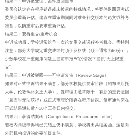
结果一：申诉被受理，案件退回重审
委员会认定存在程序错误或未披露的特殊情况，将案件退回原考试
委员会重新评估。建议在重审期间同时准备补交版本的论文或补考
准备，以防重审后要求重新评估。
结果二：获得重交/重考机会
申诉成功后，学校通常给予一次论文重交或课程补考机会。需特别
注意：部分大学规定重交成绩封顶于及格线（硕士通常为50分）；
少数学校在严重健康问题且提前申报EC的情况下提供“无上限重
交”。
结果三：申诉被驳回——可申请复审（Review Stage）
如果对正式申诉结果不满意，部分学校提供复审阶段（如布里斯托
大学、伦敦玛丽女王大学）。复审理由通常限于：有新的重要证据
（且当时无法获得）或正式审理阶段存在程序错误。复审通常需在
正式结果通知后7-10个工作日内提交。
结果四：获得结案函（Completion of Procedures Letter）
若校内两级申诉均已完结且仍不满意，学校将出具结案函。这是向
外部机构投诉的必要前提文件。