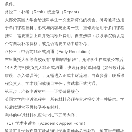
条件。
路径二：补考（Resit）或重修（Repeat）
大部分英国大学会给挂科学生一次重新评估的机会。补考通常适用
于单门课程挂科，形式与内容与正考一致；重修则适用于多门课程
挂科，需要重新上课并缴纳额外费用。自查步骤：联系学院确认是
否有自动补考资格，或是否需要主动申请补考。
路径三：申诉前非正式沟通（Early Resolution）
布里斯托大学等高校设有“早期解决阶段”，允许学生在成绩公布后
14天内与相关负责人非正式沟通，快速解决简单问题（如分数计算
错误、录入错误等），无需进入正式申诉流程。自查步骤：联系课
程负责人、学术顾问或项目主任，尝试非正式沟通。
第三步：准备申诉材料——证据链是核心
英国大学的申诉流程中，所有材料必须在首次提交时一并提供。学
校后续通常不再接受补充材料。
完整的申诉材料包应包含以下五类内容：
（1）学术申诉表（Academic Appeal Form）
通常可从学校官网下载或通过学生案件办公室获取。填写时需明确