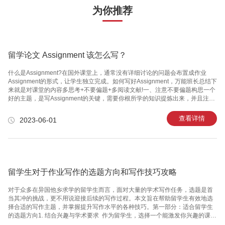
为你推荐
留学论文 Assignment 该怎么写？
什么是Assignment?在国外课堂上，通常没有详细讨论的问题会布置成作业
Assignment的形式，让学生独立完成。如何写好Assignment，万能班长总结下
来就是对课堂的内容多思考+不要偏题+多阅读文献!一、注意不要偏题构思一个
好的主题，是写Assignment的关键，需要你根所学的知识提炼出来，并且注意
写的时候一定不要偏题，特别是打草稿阶段。”Discuss”和”Analysis”可以把你
从一个本质上很有趣的问题引向另一个问题，这时候你就很容易偏离主题。为
查看详情
2023-06-01
了防止这种情况的发生，你可以在写Assignment的时候定期回顾一下你的主
旨。二、语言简洁清晰在写作过程中有应该避免使用复杂的形容词或副词，尽
量把一句话精简成短语，把一个短语精简成一个单词，避免太过繁琐，不要让
导师觉得你有凑字数的
留学生对于作业写作的选题方向和写作技巧攻略
对于众多在异国他乡求学的留学生而言，面对大量的学术写作任务，选题是首
当其冲的挑战，更不用说迎接后续的写作过程。本文旨在帮助留学生有效地选
择合适的写作主题，并掌握提升写作水平的各种技巧。第一部分：适合留学生
的选题方向1. 结合兴趣与学术要求 作为留学生，选择一个能激发你兴趣的课题
是写作成功的关键。兴趣能够激励你更深入地研究和发掘，促使你超越基本要