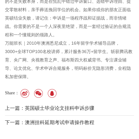
的不是失败本身，而是在慌乱中错过申诉窗口、选错申诉理由、提
交零散材料，亲手葬送挽回学位的机会。如果你或你的朋友正面临
英硕结业失败，请记住：申诉是一场程序战和证据战，而非情绪
战。你需要的不是一个人深夜里绝望，而是一套经过验证的合规流
程和一个懂规则的领路人。
万能班长｜2010年澳洲悉尼成立，16年留学学术辅导品牌，
3000+全球TOP100名校讲师，累计服务36万+留学生。斩获腾讯教
育、央广网、央视教育之声、福布斯四大权威背书。专注课业辅
导、论文优化、学术申诉合规服务，明码标价无隐形消费，全程隐
私加密保障。
Share：
上一篇：英国硕士毕业论文挂科申诉步骤
下一篇：澳洲挂科延期考试申请操作教程