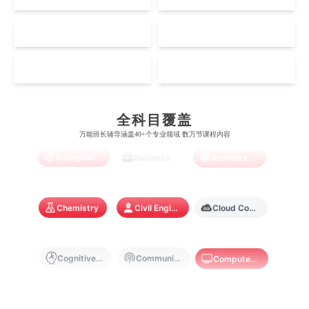
奥塔哥大学
南洋理工大学
澳门大学
香港大学
伦敦国王学院
蒙纳士大学
加州理工学院
阿尔伯塔大学
NZ
SG
惠灵顿维多利亚大学
新加坡管理大学
澳门科技大学
香港中文大学
Accounting
Actuarial Science
Architecture
爱丁堡大学
昆士兰大学
芝加哥大学
滑铁卢大学
坎特伯雷大学
新加坡科技设计大学
MO
HK
澳门理工大学
香港科技大学
曼彻斯特大学
西澳大学
宾夕法尼亚大学
西安大略大学
怀卡托大学
新加坡理工大学
Artificial Intelligence
Biochemistry
Bioinformatics
澳门城市大学
香港理工大学
布里斯托大学
阿德莱德大学
康奈尔大学
蒙特利尔大学
全科目覆盖
梅西大学
新跃社科大学
圣若瑟大学
香港城市大学
万能班长辅导涵盖40+个专业领域 数万节课程内容
帝国理工学院
墨尔本大学
加州大学伯克利分校
卡尔加里大学
Biological Sciences
Business
Business Analytics
林肯大学
新加坡管理学院
澳门旅游学院
香港浸会大学
麻省理工学院
多伦多大学
奥克兰理工大学
拉萨尔艺术学院
澳门镜湖护理学院
香港教育大学
Chemistry
Civil Engineering
Cloud Computing
奥克兰大学
新加坡国立大学
澳门管理学院
香港岭南大学
Cognitive Science
Communications
Computer Science
澳门大学
香港大学
Criminology
Cybersecurity
Data Science