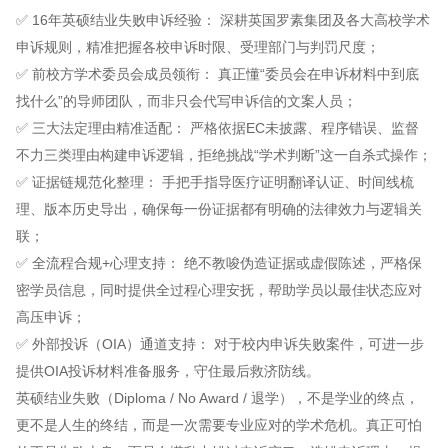
✅ 16年英硕结业失败申诉经验： 深耕英国罗素集团及各大高校学术
申诉规则，精准把握各校申诉时限、受理部门与判罚尺度；
✅ 前校方学术委员会成员领衔： 真正懂“委员会在申诉材料中到底
找什么”的导师团队，而非只会代写申诉信的文案人员；
✅ 三大法定理由精准适配： 严格依据EC未披露、程序错误、监督
不力三类理由构建申诉逻辑，拒绝挑战“学术判断”这一自杀式操作；
✅ 证据链规范化整理： 手把手指导医疗证明翻译认证、时间线梳
理、版本历史导出，确保每一份证据都有明确的法律效力与逻辑关
联；
✅ 全流程合规+心理支持： 绝不教唆伪造证据或虚假陈述，严格保
密学员信息，同时提供全过程心理安抚，帮助学员以最佳状态应对
高压申诉；
✅ 外部投诉（OIA）通道支持： 对于校内申诉失败案件，可进一步
提供OIA投诉材料准备服务，守住最后救济防线。
英硕结业失败（Diploma / No Award / 退学），不是学业的终点，
更不是人生的终结，而是一次需要专业应对的学术危机。真正可怕