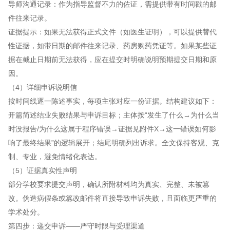
导师沟通记录：作为指导监督不力的佐证，需提供带有时间戳的邮
件往来记录。
证据提示：如果无法获得正式文件（如医生证明），可以提供替代
性证据，如带日期的邮件往来记录、药房购药凭证等。如果某些证
据在截止日期前无法获得，应在提交时明确说明预期提交日期和原
因。
（4）详细申诉说明信
按时间线逐一陈述事实，每项主张对应一份证据。结构建议如下：
开篇简述结业失败结果与申诉目标；主体按“发生了什么→为什么当
时没报告/为什么这属于程序错误→证据见附件X→这一错误如何影
响了最终结果”的逻辑展开；结尾明确列出诉求。全文保持客观、克
制、专业，避免情绪化表达。
（5）证据真实性声明
部分学校要求提交声明，确认所附材料均为真实、完整、未被篡
改。伪造病假条或篡改邮件将直接导致申诉失败，且面临更严重的
学术处分。
第四步：递交申诉——严守时限与受理渠道