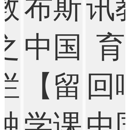
Cognitive Science
Communications
Computer Science
Criminology
Cybersecurity
Data Science
Economics
Education
Electrical Engineering
Electrical
Fashion Design
Film
Finance
FinTech
Graphic Design
Internet of Things
Laws
Management
Marketing
Mathematics