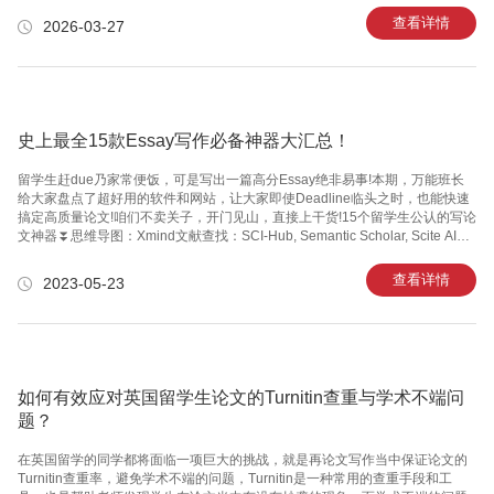
求。与此同时，确保所选主题符合课程或项目的学术要求。理想的选题方向应
查看详情
2026-03-27
是你兴趣与学术要求的交集。2. 研究国际化趋势 利用你作为留学生的优势，选
择与国际化趋势相关的主题。这可以包括跨文化交流、全球经济、国际化教育
等领域。这样的选题不仅能够帮助你更好地融入当地学术环境，还能为你提供
一个展示不同文化视角的平台。3. 关注社会热点与现实问题 选择那些与社会
史上最全15款Essay写作必备神器大汇总！
留学生赶due乃家常便饭，可是写出一篇高分Essay绝非易事!本期，万能班长
给大家盘点了超好用的软件和网站，让大家即使Deadline临头之时，也能快速
搞定高质量论文!咱们不卖关子，开门见山，直接上干货!15个留学生公认的写论
文神器⏬思维导图：Xmind文献查找：SCI-Hub, Semantic Scholar, Scite AI文
献总结：SPaper Digest文献管理：SMendeley精准翻译：SDeepL语法纠正：
SGrammarly语句润色：SQuillbot Ginger文献引用：SZetero, Endnotes论文降
查看详情
2023-05-23
重：SSpinbot优化排版：SMathcha, Typeset下面我们来详细讲讲每个网站的
具体作用，快点选择适合自己网站的用起来~01 思维导图⭐Xmind这
如何有效应对英国留学生论文的Turnitin查重与学术不端问
题？
在英国留学的同学都将面临一项巨大的挑战，就是再论文写作当中保证论文的
Turnitin查重率，避免学术不端的问题，Turnitin是一种常用的查重手段和工