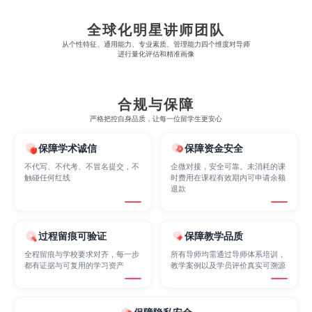
全球化明星讲师团队
Economics
Education
Electrical Engineering
从​​个性特征、通用能力、专业素质、管理能力四个维度对导师
进行量化评估和精准画像
Electrical
Fashion Design
Film
合规与保障
严格把控自身品质，让每一位留学生更安心
Finance
FinTech
Graphic Design
保障学术诚信
保障资金安全
不代写、不代考、不冒名提交，不
企微对接，安全可靠。未消耗的课
触碰任何红线
时费用在课程有效期内可申请余额
Internet of Things
Laws
Management
退款
Marketing
Mathematics
Medicine
过程留痕可验证
保障教学品质
全程留痕与学校要求对齐，每一步
所有导师均需通过导师体系培训，
都有证据与可复用的学习资产
教学案例以及学员评价真实可溯源
Nursing
Physics
Political Science