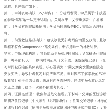
流程。具体操作如下：
第一，申诉资格确认（2小时内）： 分析后发现，学员属于“未披露
的特殊情况”这一法定申诉理由。关键在于：父亲重病发生在补考
前，且学员有医院诊断证明；学员当时未报告EC，需给出合理解
释。
第二，前置救济路径确认： 确认该校无补考后自动重交政策，且该
课程不符合Compensation豁免条件。申诉是唯一的补救途径。
第三，申诉理由构建： 导师协助学员梳理时间线：父亲确诊住院日
期（补考前10天）→探病时间记录（火车票、医院探视记录）→复
习时间被压缩的具体表现。核心逻辑为：“因父亲突发重病住院这一
突发变故，导致补考复习时间严重不足。当时因不了解学校的EC申
报政策且处于焦虑状态，未及时向学院报告。恳请委员会将此认定
为正当理由，给予一次额外的重考机会。”
第四，证据链整理： 收集并规范化整理以下材料：父亲的医院诊断
证明及住院记录（中文原件+认证翻译件）；往返交通记录；补考前
的课程邮件记录（证明学员曾提及家庭困难但未正式申请EC）；补