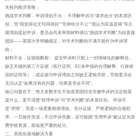
失校内救济资格；
挑战学术判断，申诉理由不当： 不理解申诉与“请求改分”的本质区
别，凭“我觉得论文写得很好”“导师给分不公”“我认为应该及格”等主
观理由提起申诉，委员会尚未审阅材料便以“挑战学术判断”为由直接
驳回——英国大学明确规定，对学术判断的不满不能作为申诉理
由；
材料不全，证据链断裂： 提交申诉时只附上一封情绪化的解释信，
缺乏关键的第三方证据（医疗证明、EC未申报的合理解释、行政错
误的证明等），或证据与申诉理由之间缺乏逻辑关联，导致委员会
无法认定“如果没有此问题，结果是否会不同”。
核心问题在于：绝大多数学生不知道英国结业失败申诉的法定框架
是什么，更不清楚“程序申诉”与“学术判断”的本质区别。 申诉不
是“求情”，而是一场需要精准理由、充分证据、严密逻辑的合规程
序。一旦操作失误，不仅申诉失败，还可能因“无理申诉”被认定为浪
费学校资源，面临更严重的处分。
二、系统化落地解决方案