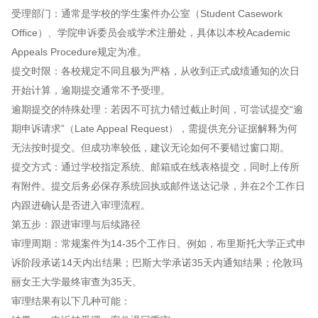
受理部门：通常是学校的学生案件办公室（Student Casework
Office）、学院申诉委员会或学术注册处，具体以本校Academic
Appeals Procedure规定为准。
提交时限：各校规定不同且极为严格，从收到正式成绩通知的次日
开始计算，逾期提交通常不予受理。
逾期提交的特殊处理：若因不可抗力错过截止时间，可尝试提交“逾
期申诉请求”（Late Appeal Request），需提供充分证据解释为何
无法按时提交。但成功率较低，建议无论如何不要错过窗口期。
提交方式：通过学校指定系统、邮箱或在线表格提交，同时上传所
有附件。提交后务必保存系统回执或邮件送达记录，并在2个工作日
内跟进确认是否进入审理流程。
第五步：跟进审理与后续路径
审理周期：常规案件为14-35个工作日。例如，布里斯托大学正式申
诉阶段承诺14天内出结果；巴斯大学承诺35天内通知结果；伦敦玛
丽女王大学最终审查为35天。
审理结果有以下几种可能：