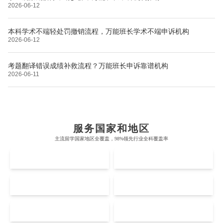
2026-06-12
本科学术不端轻处罚撤销流程，万能班长学术不端申诉机构
2026-06-12
考题翻译错误成绩补救流程？万能班长申诉靠谱机构
2026-06-11
布里斯托大学
阿德莱德大学
帝国理工学院
墨尔本大学
加州大学伯克利分校
卡尔加里大学
服务国家和地区
牛津大学
新南威尔士大学
主流留学国家地区全覆盖，98%领先行业全科覆盖率
麻省理工学院
多伦多大学
奥克兰理工大学
拉萨尔艺术学院
UK
AUS
剑桥大学
悉尼大学
斯坦福大学
麦吉尔大学
奥克兰大学
新加坡国立大学
澳门管理学院
香港岭南大学
伦敦大学学院
澳大利亚国立大学
US
CA
哈佛大学
英属哥伦比亚大学
奥塔哥大学
南洋理工大学
澳门大学
香港大学
伦敦国王学院
蒙纳士大学
加州理工学院
阿尔伯塔大学
NZ
SG
惠灵顿维多利亚大学
新加坡管理大学
澳门科技大学
香港中文大学
爱丁堡大学
昆士兰大学