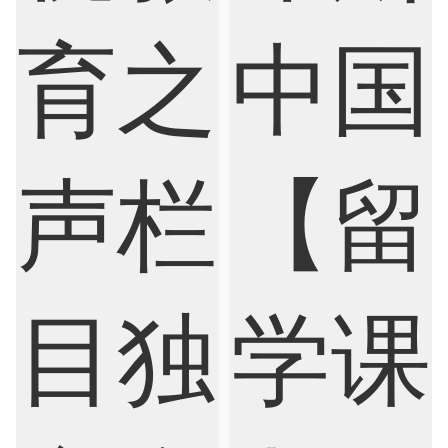
Cognitive Science
Communications
Computer Science
Criminology
Cybersecurity
Data Science
Economics
Education
Electrical Engineering
Electrical
Fashion Design
Film
Finance
FinTech
Graphic Design
Internet of Things
Laws
Management