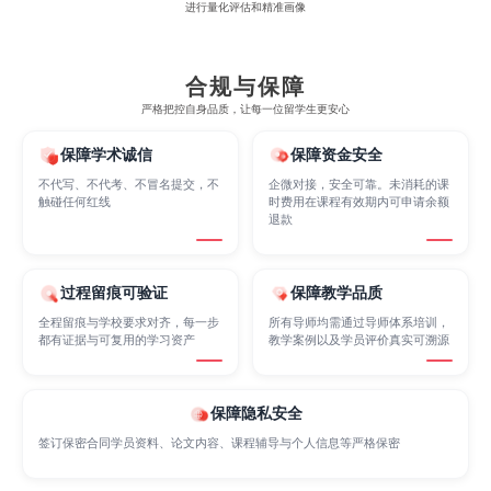
进行量化评估和精准画像
Economics
Education
Electrical Engineering
合规与保障
严格把控自身品质，让每一位留学生更安心
Electrical
Fashion Design
Film
保障学术诚信
保障资金安全
不代写、不代考、不冒名提交，不
企微对接，安全可靠。未消耗的课
触碰任何红线
时费用在课程有效期内可申请余额
退款
Finance
FinTech
Graphic Design
过程留痕可验证
保障教学品质
Internet of Things
Laws
Management
全程留痕与学校要求对齐，每一步
所有导师均需通过导师体系培训，
都有证据与可复用的学习资产
教学案例以及学员评价真实可溯源
Marketing
Mathematics
Medicine
保障隐私安全
签订保密合同学员资料、论文内容、课程辅导与个人信息等严格保密
Nursing
Physics
Political Science