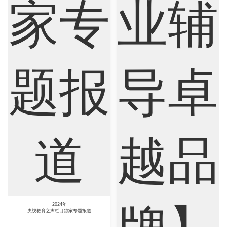
Marketing
Mathematics
Medicine
Nursing
Physics
Political Science
Psychology
Public Health
Robotics
Sociology
Statistics
Sustainability
2024年
央视教育之声栏目独家专题报道