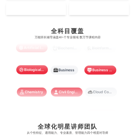
芝加哥大学
滑铁卢大学
坎特伯雷大学
新加坡科技设计大学
MO
HK
澳门理工大学
香港科技大学
曼彻斯特大学
西澳大学
宾夕法尼亚大学
西安大略大学
怀卡托大学
新加坡理工大学
澳门城市大学
香港理工大学
Accounting
Actuarial Science
Architecture
布里斯托大学
阿德莱德大学
康奈尔大学
蒙特利尔大学
全科目覆盖
梅西大学
新跃社科大学
圣若瑟大学
香港城市大学
万能班长辅导涵盖40+个专业领域 数万节课程内容
帝国理工学院
墨尔本大学
加州大学伯克利分校
卡尔加里大学
林肯大学
新加坡管理学院
Artificial Intelligence
Biochemistry
Bioinformatics
澳门旅游学院
香港浸会大学
麻省理工学院
多伦多大学
奥克兰理工大学
拉萨尔艺术学院
澳门镜湖护理学院
香港教育大学
Biological Sciences
Business
Business Analytics
奥克兰大学
新加坡国立大学
澳门管理学院
香港岭南大学
澳门大学
香港大学
Chemistry
Civil Engineering
Cloud Computing
Cognitive Science
Communications
Computer Science
全球化明星讲师团队
Criminology
Cybersecurity
Data Science
从​​个性特征、通用能力、专业素质、管理能力四个维度对导师