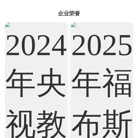
企业荣誉
Psychology
Public Health
Robotics
Sociology
Statistics
Sustainability
Accounting
Actuarial Science
Architecture
Artificial Intelligence
Biochemistry
Bioinformatics
Biological Sciences
Business
Business Analytics
Chemistry
Civil Engineering
Cloud Computing