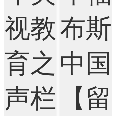
Chemistry
Civil Engineering
Cloud Computing
Cognitive Science
Communications
Computer Science
Criminology
Cybersecurity
Data Science
Economics
Education
Electrical Engineering
Electrical
Fashion Design
Film
Finance
FinTech
Graphic Design