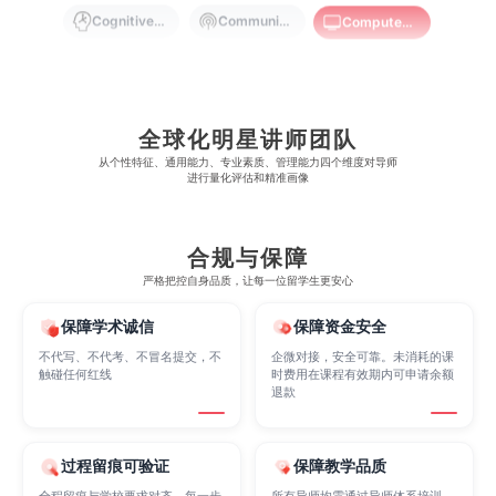
Cognitive Science
Communications
Computer Science
Criminology
Cybersecurity
Data Science
全球化明星讲师团队
从​​个性特征、通用能力、专业素质、管理能力四个维度对导师
Economics
Education
Electrical Engineering
进行量化评估和精准画像
Electrical
Fashion Design
Film
合规与保障
严格把控自身品质，让每一位留学生更安心
Finance
FinTech
Graphic Design
保障学术诚信
保障资金安全
不代写、不代考、不冒名提交，不
企微对接，安全可靠。未消耗的课
触碰任何红线
时费用在课程有效期内可申请余额
退款
Internet of Things
Laws
Management
过程留痕可验证
保障教学品质
Marketing
Mathematics
Medicine
全程留痕与学校要求对齐，每一步
所有导师均需通过导师体系培训，