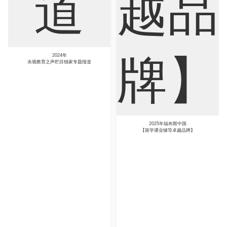
年福布斯中国
辅导卓越品牌】