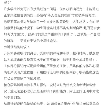
况？”
许多学生以为可以直接跳过这个问题，但各校明确规定：未能通过
正常渠道报告的情况，必须有“令人信服的理由”才能被事后考虑。
哈德斯菲尔德大学给出了一个重要的政策说明：大学承认，在心理
健康受影响的情况下，学生可能当时并不具备判断自己“是否适合参
加考试”的能力。如果你的焦虑严重影响了判断力，这就是一个合理
的解释——需要在申诉信中清晰说明。
申诉信结构建议：
开头简要说明你的身份、受影响的课程和考试、挂科结果，以及你
认为成绩未能反映真实水平的事实依据（如平时作业成绩良好）。
主体部分描述考试期间经历的严重焦虑症状，用具体的身体和心理
表现来说明严重程度，引用医疗证明中的诊断内容，明确指出这些
症状如何影响了考试发挥。
核心段落解释为何未及时报告：说明当时为什么没有申请特殊情
况，重点阐述心理状态是否影响了判断能力，附上医疗证明中对此
的专业判断。
结尾清晰说明你希望的结果，如“请求允许重考”或“请求考试委员会