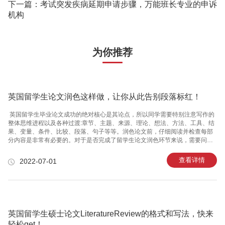
下一篇：考试突发疾病延期申请步骤，万能班长专业的申诉
机构
为你推荐
英国留学生论文润色这样做，让你从此告别段落标红！
英国留学生毕业论文成功的绝对核心是其论点，所以同学需要特别注意写作的
整体思维进程以及各种过渡:章节、主题、来源、理论、想法、方法、工具、结
果、变量、条件、比较、段落、句子等等。润色论文前，仔细阅读并检查每部
分内容是非常有必要的。对于是否完成了留学生论文润色环节来说，需要问自
己以下几个问题是否都已经做出了回答。1、是否回答了自己提出的问题?有些
同学对待论文往往就是观点陈述占了极大的篇幅，条件问题都很充分，可就是
查看详情
2022-07-01
对于自己提出的问题没有做出回答。那么就需要在留学生论文润色的过程中着
重检查这一方面，一定要做到有问题有回答。使得文章的整体性符合一篇优秀
的论文要求，论文所有的方面都合理的进行推进。2、整体结构是否清晰，文章
框架是否明了?论点应该与论文的结构及其章、节、小节和其他部分紧密相关，
所以花一些时
英国留学生硕士论文LiteratureReview的格式和写法，快来
轻松get！