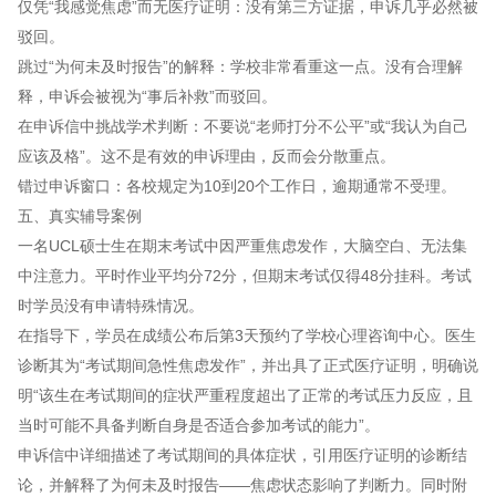
仅凭“我感觉焦虑”而无医疗证明：没有第三方证据，申诉几乎必然被
驳回。
跳过“为何未及时报告”的解释：学校非常看重这一点。没有合理解
释，申诉会被视为“事后补救”而驳回。
在申诉信中挑战学术判断：不要说“老师打分不公平”或“我认为自己
应该及格”。这不是有效的申诉理由，反而会分散重点。
错过申诉窗口：各校规定为10到20个工作日，逾期通常不受理。
五、真实辅导案例
一名UCL硕士生在期末考试中因严重焦虑发作，大脑空白、无法集
中注意力。平时作业平均分72分，但期末考试仅得48分挂科。考试
时学员没有申请特殊情况。
在指导下，学员在成绩公布后第3天预约了学校心理咨询中心。医生
诊断其为“考试期间急性焦虑发作”，并出具了正式医疗证明，明确说
明“该生在考试期间的症状严重程度超出了正常的考试压力反应，且
当时可能不具备判断自身是否适合参加考试的能力”。
申诉信中详细描述了考试期间的具体症状，引用医疗证明的诊断结
论，并解释了为何未及时报告——焦虑状态影响了判断力。同时附