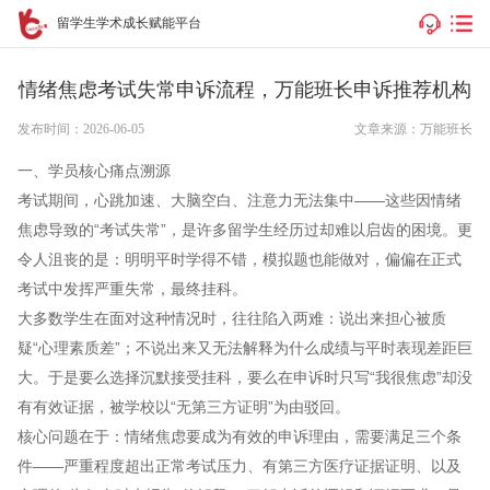
留学生学术成长赋能平台
情绪焦虑考试失常申诉流程，万能班长申诉推荐机构
发布时间：2026-06-05
文章来源：万能班长
一、学员核心痛点溯源
考试期间，心跳加速、大脑空白、注意力无法集中——这些因情绪
焦虑导致的“考试失常”，是许多留学生经历过却难以启齿的困境。更
令人沮丧的是：明明平时学得不错，模拟题也能做对，偏偏在正式
考试中发挥严重失常，最终挂科。
大多数学生在面对这种情况时，往往陷入两难：说出来担心被质
疑“心理素质差”；不说出来又无法解释为什么成绩与平时表现差距巨
大。于是要么选择沉默接受挂科，要么在申诉时只写“我很焦虑”却没
有有效证据，被学校以“无第三方证明”为由驳回。
核心问题在于：情绪焦虑要成为有效的申诉理由，需要满足三个条
件——严重程度超出正常考试压力、有第三方医疗证据证明、以及