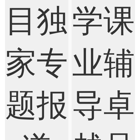
Internet of Things
Laws
Management
Marketing
Mathematics
Medicine
Nursing
Physics
Political Science
Psychology
Public Health
Robotics
Sociology
Statistics
Sustainability