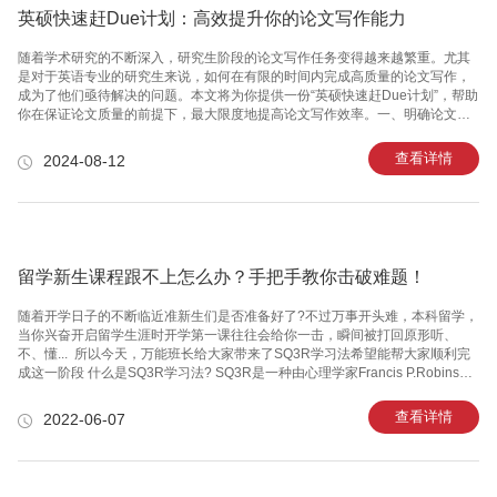
英硕快速赶Due计划：高效提升你的论文写作能力
随着学术研究的不断深入，研究生阶段的论文写作任务变得越来越繁重。尤其
是对于英语专业的研究生来说，如何在有限的时间内完成高质量的论文写作，
成为了他们亟待解决的问题。本文将为你提供一份“英硕快速赶Due计划”，帮助
你在保证论文质量的前提下，最大限度地提高论文写作效率。一、明确论文目
标与结构在开始写作之前，首先要明确论文的目标和结构。这包括确定论文的
主题、研究问题、研究方法和预期结果等。同时，还要根据研究内容和篇幅，
查看详情
2024-08-12
合理安排论文的结构，如摘要、引言、文献综述、理论框架、实证分析、结论
等部分。一个清晰明确的论文结构，有助于你更好地组织论文内容，提高写作
效率。二、制定时间管理计划为了确保论文能够在规定的时间内完成，你需要
制定一个切实可行的时间管理计划。首先，要为每个阶段分配足够的时间，如
选题、查阅文献、
留学新生课程跟不上怎么办？手把手教你击破难题！
随着开学日子的不断临近准新生们是否准备好了?不过万事开头难，本科留学，
当你兴奋开启留学生涯时开学第一课往往会给你一击，瞬间被打回原形听、
不、懂... ​​​​​​​ 所以今天，万能班长给大家带来了SQ3R学习法希望能帮大家顺利完
成这一阶段 什么是SQ3R学习法? SQ3R是一种由心理学家Francis P.Robinson
最早提出的系统学习课本的方法，也被认为是最成功的课本学习法，通过5步让
学生对知识点完全吸收。 “SQ3R”来自以下五个英语词语的字首，即： 综览
查看详情
2022-06-07
(Survey)、发问(Question)、阅读(Read)、背诵(Recite)、复习(Review)。
SQ3R各自具体代表什么? 综览(Survey) 在详读文章之前，先花1-2分钟浏览一
遍文章。 留意文章内