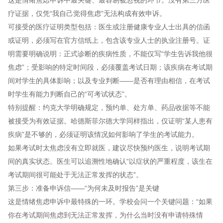
疗证据，仅凭“我自己觉得焦虑”无法构成有效申诉。
可接受的医疗证明类型包括：医生或注册健康专业人士出具的信函
或证明，必须写在官方信纸上，包含该专业人士的执业注册号。证
明需要明确说明：正式诊断的疾病性质，不能仅写“学生告诉我他很
焦虑”；受影响的特定时间段，必须覆盖考试日期；该疾病在考试期
间对学生的具体影响；以及专业判断——是否有理由相信，在考试
时学生有能力判断自己的“可考试状态”。
特别提醒：约克大学明确规定，预约单、处方单、药品收据等不能
被接受为有效证据。哈德斯菲尔德大学同样指出，仅证明“某人患有
疾病”是不够的，必须证明该情况如何影响了学生的考试能力。
如果考试时太焦虑没有立即就医，建议尽快预约医生，说明考试期
间的真实状态。医生可以追溯性地确认“以症状的严重程度，该生在
考试期间很可能处于无法正常发挥的状态”。
第三步：准备申诉信——“为何未及时报告”是关键
这是情绪焦虑申诉中最特殊的一环。学校会问一个关键问题：“如果
你在考试期间焦虑到无法正常发挥，为什么当时没有申请特殊情