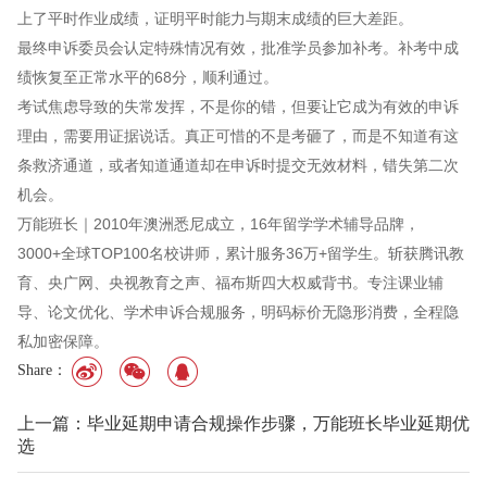
上了平时作业成绩，证明平时能力与期末成绩的巨大差距。
最终申诉委员会认定特殊情况有效，批准学员参加补考。补考中成
绩恢复至正常水平的68分，顺利通过。
考试焦虑导致的失常发挥，不是你的错，但要让它成为有效的申诉
理由，需要用证据说话。真正可惜的不是考砸了，而是不知道有这
条救济通道，或者知道通道却在申诉时提交无效材料，错失第二次
机会。
万能班长｜2010年澳洲悉尼成立，16年留学学术辅导品牌，
3000+全球TOP100名校讲师，累计服务36万+留学生。斩获腾讯教
育、央广网、央视教育之声、福布斯四大权威背书。专注课业辅
导、论文优化、学术申诉合规服务，明码标价无隐形消费，全程隐
私加密保障。
Share：
上一篇：毕业延期申请合规操作步骤，万能班长毕业延期优
选