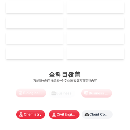
UK
AUS
剑桥大学
悉尼大学
斯坦福大学
麦吉尔大学
奥克兰大学
新加坡国立大学
澳门管理学院
香港岭南大学
伦敦大学学院
澳大利亚国立大学
US
CA
哈佛大学
英属哥伦比亚大学
奥塔哥大学
南洋理工大学
澳门大学
香港大学
伦敦国王学院
蒙纳士大学
加州理工学院
阿尔伯塔大学
NZ
SG
惠灵顿维多利亚大学
新加坡管理大学
澳门科技大学
香港中文大学
爱丁堡大学
昆士兰大学
芝加哥大学
滑铁卢大学
Accounting
Actuarial Science
Architecture
坎特伯雷大学
新加坡科技设计大学
MO
HK
澳门理工大学
香港科技大学
曼彻斯特大学
西澳大学
宾夕法尼亚大学
西安大略大学
怀卡托大学
新加坡理工大学
澳门城市大学
香港理工大学
Artificial Intelligence
布里斯托大学
阿德莱德大学
Biochemistry
Bioinformatics
康奈尔大学
蒙特利尔大学
全科目覆盖
梅西大学
新跃社科大学
圣若瑟大学
香港城市大学
万能班长辅导涵盖40+个专业领域 数万节课程内容
帝国理工学院
墨尔本大学
加州大学伯克利分校
卡尔加里大学
林肯大学
新加坡管理学院
Biological Sciences
澳门旅游学院
香港浸会大学
Business
Business Analytics
麻省理工学院
多伦多大学
奥克兰理工大学
拉萨尔艺术学院
澳门镜湖护理学院
香港教育大学
Chemistry
Civil Engineering
Cloud Computing
奥克兰大学
新加坡国立大学
澳门管理学院
香港岭南大学
澳门大学
香港大学