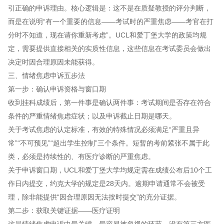
引正确的申诉理由。核心逻辑是：这不是在质疑教授的评分判断，
而是在说明“有一个重要的信息——考试时的严重焦虑——考官在打
分时不知道，现在请你重新考虑”。UCL和爱丁堡大学的政策均规
定，需要提供直接相关的实质性信息，这些信息在考试委员会做出
决定时因合理原因未能获得。
三、情绪焦虑申诉五步法
第一步：确认申诉资格与窗口期
收到挂科成绩后，第一件事是确认两件事：考试期间是否存在符合
条件的严重情绪焦虑症状；以及申诉截止日期是哪天。
关于考试焦虑的认定标准，有效的特殊情况必须满足“严重且异
常”“不可预见”“超出学生控制”三个条件。短暂的考前紧张不属于此
类，必须是持续性的、有医疗诊断的严重焦虑。
关于申诉窗口期，UCL和爱丁堡大学均规定需在成绩公布后10个工
作日内提交，约克大学的规定是28天内。逾期申请通常不会被受
理，除非能提供“因合理原因无法按时提交”的充分证据。
第二步：获取关键证据——医疗证明
这是情绪焦虑申诉中最关键、最容易被忽视的环节。没有第三方医