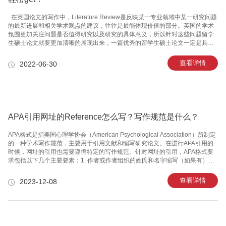
在英国论文的写作中，Literature Review是反映某一专业领域中某一研究问题
的最新进展和相关学术观点的建议，往往是最能体现价值的部分。英国的学术
氛围更加关注问题是否值得研究以及研究的具体意义，所以针对这些问题留学
生硕士论文就要更加清晰的展现出来，一篇优秀的留学生硕士论文一定是具有
研究的意义和和价值的。 留学生硕士论文的文献综述格式和一般研究性论文的
格式有所不同，这是因为研究性的论文注重研究的方法和结果，特别是阳性结
查看详情
2022-06-30
果，而文献综述要求向读者介绍与主题有关的详细资料、动态、进展、展望以
及对以上方面的评述，因此文献综述的格式相对多样，但总的来说，一般都包
含以下四部分：即前言、主题、总结和参考文献。撰写文献综述时可按这四部
分拟写提纲，再根据提纲进行撰写。 1、前言部分 简洁
APA引用网址的Reference怎么写？写作规范是什么？
APA格式是指美国心理学协会（American Psychological Association）所制定
的一种学术写作规范，主要用于引用文献和编写研究论文。在进行APA引用的
时候，网址的引用也需要遵循特定的写作规范。针对网址的引用，APA格式要
求包括以下几个主要要素：1. 作者或作者组织的姓氏和名字缩写（如果有）；
2. 出版年份；3. 文章或网页标题；4. 网址或URL。下面是一个示例，展示了
APA格式中如何正确引用网址的参考文献：作者姓氏，作者名字缩写（如果
查看详情
2023-12-08
有）。（出版年份）。文章标题。网站名称。网址。例如：American
Psychological Association.
（n.d.）. APA style. Retrieved from https://apastyle.apa.or