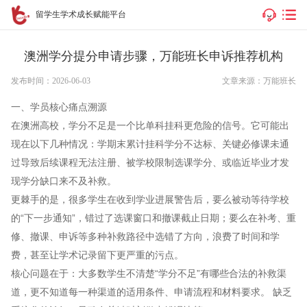
留学生学术成长赋能平台
澳洲学分提分申请步骤，万能班长申诉推荐机构
发布时间：2026-06-03
文章来源：万能班长
一、学员核心痛点溯源
在澳洲高校，学分不足是一个比单科挂科更危险的信号。它可能出
现在以下几种情况：学期末累计挂科学分不达标、关键必修课未通
过导致后续课程无法注册、被学校限制选课学分、或临近毕业才发
现学分缺口来不及补救。
更棘手的是，很多学生在收到学业进展警告后，要么被动等待学校
的“下一步通知”，错过了选课窗口和撤课截止日期；要么在补考、重
修、撤课、申诉等多种补救路径中选错了方向，浪费了时间和学
费，甚至让学术记录留下更严重的污点。
核心问题在于：大多数学生不清楚“学分不足”有哪些合法的补救渠
道，更不知道每一种渠道的适用条件、申请流程和材料要求。 缺乏