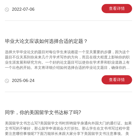
都是有严格划分的，一定要区分清楚导师的具体职称，这是对于导师的基本尊
重，也是我们留学生最基本的礼貌。2、会面一定要进行提前预约预约代表对导
查看详情
2022-07-06
师的尊重和礼貌。因此，每一次会面时，都要与导师就会面的具体时间和地点
进行预约，以便导师安排和管理自己的日程。尤其是你想对大学毕业论文进行
探讨时一定要提前预约，保证时间的充足，合理规划讨论时间。一般导师会给
你一些很有帮助性的建议和思路，这是你大学毕业论文获得高分的最大助力。
3、着装要礼貌、得
毕业大论文应该如何选择合适的定题？
选择大学毕业论文的题目对每位学生来说都是一个至关重要的步骤，因为这个
题目不仅关系到你未来几个月学术写作的方向，而且在很大程度上影响你的职
业生涯发展和研究方向。一个好的论文题目可以使你在学术界和职业道路上有
一个出色的开始。本文将详细介绍如何选择合适的毕业论文题目，确保你的论
文不仅符合学术要求，更能激发你的研究兴趣，帮助你在学术道路上一帆风
顺。 1. 确定研究兴趣和专业方向 首先，选择论文题目应基于你的研究兴趣和专
查看详情
2025-06-24
业方向。深入思考你在课程学习中感兴趣的领域，以及你未来希望从事的工作
类型。是否有特定的课题让你兴奋或好奇？例如，如果你的专业是心理学，并
且在人际交往中的心理动力学方面感到特别感兴趣，那么你可以考虑围绕这一
主题展开你的论文。 2. 考虑资源和数据的可获取性 选择题目前，需要考虑到资
源的可获
同学，你的美国留学文书达标了吗?
美国留学文书怎么写?美国留学文书时所哟留学身通向外国大门的通行证。如果
文书写的不够好，那么留学申请就会大打折扣。那么学生在文书书写过程中需
要注意哪些事项呢?下面万能班长来跟大家分享下美国留学文书注意事项。 美