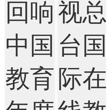
Finance
FinTech
Graphic Design
Internet of Things
Laws
Management
Marketing
Mathematics
Medicine
Nursing
Physics
Political Science
Psychology
Public Health
Robotics
Sociology
Statistics
Sustainability