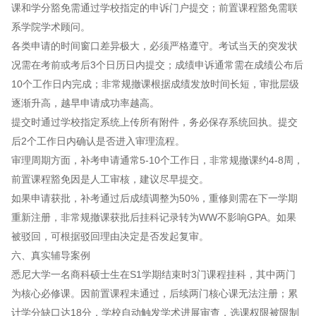
课和学分豁免需通过学校指定的申诉门户提交；前置课程豁免需联
系学院学术顾问。
各类申请的时间窗口差异极大，必须严格遵守。考试当天的突发状
况需在考前或考后3个日历日内提交；成绩申诉通常需在成绩公布后
10个工作日内完成；非常规撤课根据成绩发放时间长短，审批层级
逐渐升高，越早申请成功率越高。
提交时通过学校指定系统上传所有附件，务必保存系统回执。提交
后2个工作日内确认是否进入审理流程。
审理周期方面，补考申请通常5-10个工作日，非常规撤课约4-8周，
前置课程豁免因是人工审核，建议尽早提交。
如果申请获批，补考通过后成绩调整为50%，重修则需在下一学期
重新注册，非常规撤课获批后挂科记录转为WW不影响GPA。如果
被驳回，可根据驳回理由决定是否发起复审。
六、真实辅导案例
悉尼大学一名商科硕士生在S1学期结束时3门课程挂科，其中两门
为核心必修课。因前置课程未通过，后续两门核心课无法注册；累
计学分缺口达18分，学校自动触发学术进展审查，选课权限被限制