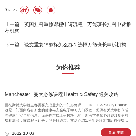
Share：
上一篇：英国挂科重修课程申请流程，万能班长挂科申诉推
荐机构
下一篇：论文重复率超标怎么办？选择万能班长申诉机构
为你推荐
Manchester | 曼大必修课程 Health & Safety 通关攻略！
曼彻斯特大学新生都需要完成曼大的一门必修课——Health & Safety Course。
这是一门面向所有新生的健康与安全电子学习入门课程，提供有关大学如何管
理健康与安全的信息。该课程本质上是模块化的，所有学生都必须参加所有模
块和测验，该课程不计分，但必须通过。重点介绍1.学生必须参加所有模块内
容和测试。2.有的测验需要取得满分，有的需要取得至少70%的分数才视为通
过。3.所有测验可以不限次数反复答题。4.所有测验会标注清楚通过标准，可以
查看详情
2022-10-03
在左侧菜单“my grades”查看自己的分数情况。5.学习模块内容和测试都是不限