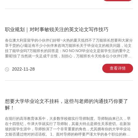
时的，可以中途停下来休息。6.要求10月7日前完成，但具体时间要看学院发的
邮件。完成地址登录 My Manchester，选择 tool，进入 Blackboard，点击 He
职业规划｜对时事敏锐关注的英文论文写作技巧
各位澳大利亚留学的小伙伴们好呀~火热的夏天抵挡不了万能班长想要和大家分
享干货的心!最近有不少小伙伴来咨询万能班长关于毕业论文的相关问题，论文
挂了能毕业吗?万能班长的回答是：NO NO NO!毕业论文是留学生活的重中之
重呢!挂了当然就一失足成千古恨，别担心，万能班长今天给各位小伙伴们带来
了高分英文论文的写作技巧之一：保持对时事的敏锐关注，赶紧码起来!​​​​​​​1 国际
热点时事与英文论文写作高分联系密切(一)国外大学老师热衷结合重大国际事件
查看详情
2022-11-28
布置英文论文题目毕业论文或者论文题目一般分为开放性自选题目，这种情况
老师可能会给学生一个英文论文topic清单，然后自选其一，还有可能只规定一
个大趋那就是紧扣新近发生的重大国际事件，学生自己选取一个英文论文题目
然后发给老师确认。(二)英文论文讲究观点创新，这
想要大学毕业论文不挂科，这些与老师的沟通技巧你要了
解！
在现行的高等教育体系中，大多数学校都实行导师制度。导师制由来已久，早
在十四世纪，牛津大学就实行了导师制，其最大特点是师生关系密切。在新加
坡的留学生涯中，导师扮演了一个非常重要的角色，尤其拥有你的大学毕业论
文能否通过绝对的话语权。 1、面对导师的称呼要严谨大学的各个职位的称呼