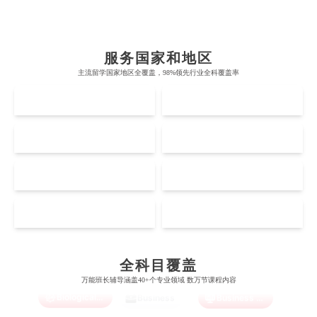
布里斯托大学
阿德莱德大学
帝国理工学院
墨尔本大学
加州大学伯克利分校
卡尔加里大学
服务国家和地区
牛津大学
新南威尔士大学
主流留学国家地区全覆盖，98%领先行业全科覆盖率
麻省理工学院
多伦多大学
奥克兰理工大学
拉萨尔艺术学院
UK
AUS
剑桥大学
悉尼大学
斯坦福大学
麦吉尔大学
奥克兰大学
新加坡国立大学
澳门管理学院
香港岭南大学
伦敦大学学院
澳大利亚国立大学
US
CA
哈佛大学
英属哥伦比亚大学
奥塔哥大学
南洋理工大学
澳门大学
香港大学
伦敦国王学院
蒙纳士大学
加州理工学院
阿尔伯塔大学
NZ
SG
惠灵顿维多利亚大学
新加坡管理大学
澳门科技大学
香港中文大学
Accounting
Actuarial Science
Architecture
爱丁堡大学
昆士兰大学
芝加哥大学
滑铁卢大学
坎特伯雷大学
新加坡科技设计大学
MO
HK
澳门理工大学
香港科技大学
曼彻斯特大学
西澳大学
宾夕法尼亚大学
西安大略大学
怀卡托大学
新加坡理工大学
Artificial Intelligence
Biochemistry
Bioinformatics
澳门城市大学
香港理工大学
布里斯托大学
阿德莱德大学
康奈尔大学
蒙特利尔大学
全科目覆盖
梅西大学
新跃社科大学
圣若瑟大学
香港城市大学
万能班长辅导涵盖40+个专业领域 数万节课程内容
帝国理工学院
墨尔本大学
加州大学伯克利分校
卡尔加里大学
Biological Sciences
Business
Business Analytics
林肯大学
新加坡管理学院
澳门旅游学院
香港浸会大学