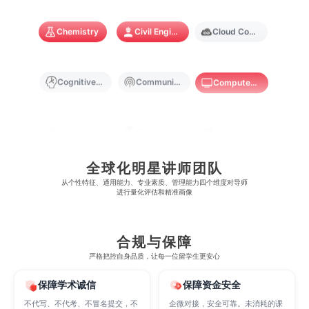
麻省理工学院
多伦多大学
奥克兰理工大学
拉萨尔艺术学院
澳门镜湖护理学院
香港教育大学
Chemistry
Civil Engineering
Cloud Computing
奥克兰大学
新加坡国立大学
澳门管理学院
香港岭南大学
Cognitive Science
Communications
Computer Science
澳门大学
香港大学
Criminology
Cybersecurity
Data Science
全球化明星讲师团队
Economics
Education
Electrical Engineering
从​​个性特征、通用能力、专业素质、管理能力四个维度对导师
进行量化评估和精准画像
Electrical
Fashion Design
Film
合规与保障
严格把控自身品质，让每一位留学生更安心
Finance
FinTech
Graphic Design
保障学术诚信
保障资金安全
不代写、不代考、不冒名提交，不
企微对接，安全可靠。未消耗的课