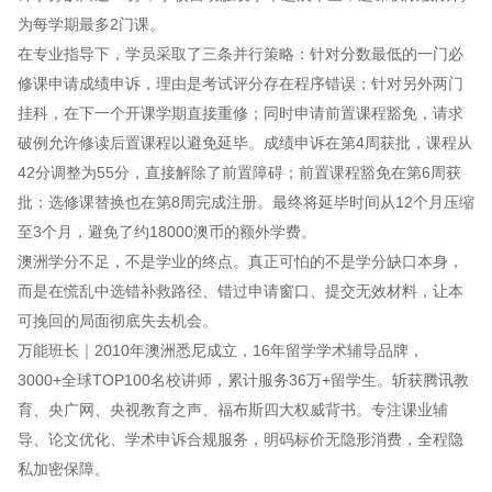
为每学期最多2门课。
在专业指导下，学员采取了三条并行策略：针对分数最低的一门必
修课申请成绩申诉，理由是考试评分存在程序错误；针对另外两门
挂科，在下一个开课学期直接重修；同时申请前置课程豁免，请求
破例允许修读后置课程以避免延毕。成绩申诉在第4周获批，课程从
42分调整为55分，直接解除了前置障碍；前置课程豁免在第6周获
批；选修课替换也在第8周完成注册。最终将延毕时间从12个月压缩
至3个月，避免了约18000澳币的额外学费。
澳洲学分不足，不是学业的终点。真正可怕的不是学分缺口本身，
而是在慌乱中选错补救路径、错过申请窗口、提交无效材料，让本
可挽回的局面彻底失去机会。
万能班长｜2010年澳洲悉尼成立，16年留学学术辅导品牌，
3000+全球TOP100名校讲师，累计服务36万+留学生。斩获腾讯教
育、央广网、央视教育之声、福布斯四大权威背书。专注课业辅
导、论文优化、学术申诉合规服务，明码标价无隐形消费，全程隐
私加密保障。