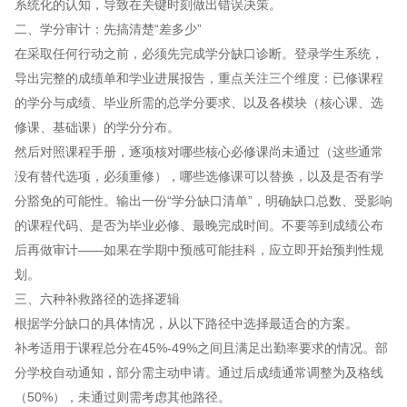
系统化的认知，导致在关键时刻做出错误决策。
二、学分审计：先搞清楚“差多少”
在采取任何行动之前，必须先完成学分缺口诊断。登录学生系统，
导出完整的成绩单和学业进展报告，重点关注三个维度：已修课程
的学分与成绩、毕业所需的总学分要求、以及各模块（核心课、选
修课、基础课）的学分分布。
然后对照课程手册，逐项核对哪些核心必修课尚未通过（这些通常
没有替代选项，必须重修），哪些选修课可以替换，以及是否有学
分豁免的可能性。输出一份“学分缺口清单”，明确缺口总数、受影响
的课程代码、是否为毕业必修、最晚完成时间。不要等到成绩公布
后再做审计——如果在学期中预感可能挂科，应立即开始预判性规
划。
三、六种补救路径的选择逻辑
根据学分缺口的具体情况，从以下路径中选择最适合的方案。
补考适用于课程总分在45%-49%之间且满足出勤率要求的情况。部
分学校自动通知，部分需主动申请。通过后成绩通常调整为及格线
（50%），未通过则需考虑其他路径。