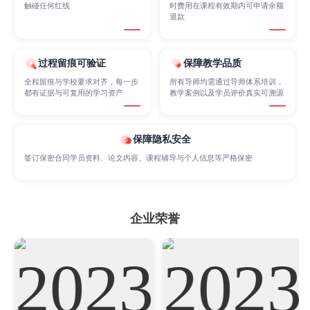
触碰任何红线
时费用在课程有效期内可申请余额
Internet of Things
Laws
Management
退款
Marketing
Mathematics
Medicine
过程留痕可验证
保障教学品质
全程留痕与学校要求对齐，每一步
所有导师均需通过导师体系培训，
都有证据与可复用的学习资产
教学案例以及学员评价真实可溯源
Nursing
Physics
Political Science
保障隐私安全
签订保密合同学员资料、论文内容、课程辅导与个人信息等严格保密
Psychology
Public Health
Robotics
Sociology
Statistics
Sustainability
企业荣誉
Accounting
Actuarial Science
Architecture
Artificial Intelligence