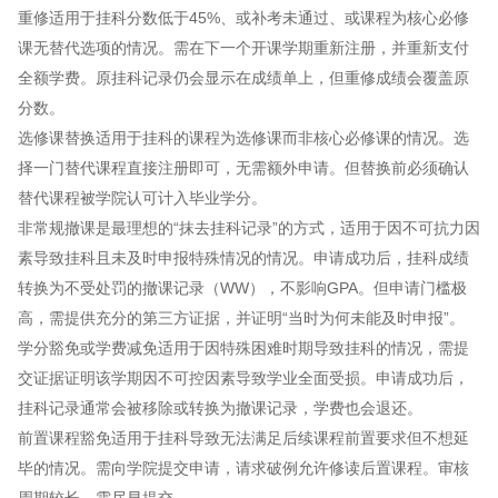
重修适用于挂科分数低于45%、或补考未通过、或课程为核心必修
课无替代选项的情况。需在下一个开课学期重新注册，并重新支付
全额学费。原挂科记录仍会显示在成绩单上，但重修成绩会覆盖原
分数。
选修课替换适用于挂科的课程为选修课而非核心必修课的情况。选
择一门替代课程直接注册即可，无需额外申请。但替换前必须确认
替代课程被学院认可计入毕业学分。
非常规撤课是最理想的“抹去挂科记录”的方式，适用于因不可抗力因
素导致挂科且未及时申报特殊情况的情况。申请成功后，挂科成绩
转换为不受处罚的撤课记录（WW），不影响GPA。但申请门槛极
高，需提供充分的第三方证据，并证明“当时为何未能及时申报”。
学分豁免或学费减免适用于因特殊困难时期导致挂科的情况，需提
交证据证明该学期因不可控因素导致学业全面受损。申请成功后，
挂科记录通常会被移除或转换为撤课记录，学费也会退还。
前置课程豁免适用于挂科导致无法满足后续课程前置要求但不想延
毕的情况。需向学院提交申请，请求破例允许修读后置课程。审核
周期较长，需尽早提交。