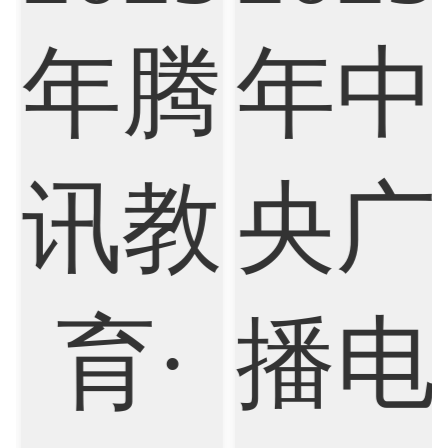
Biochemistry
Bioinformatics
Biological Sciences
Business
Business Analytics
Chemistry
Civil Engineering
Cloud Computing
Cognitive Science
Communications
Computer Science
Criminology
Cybersecurity
Data Science
Economics
Education
Electrical Engineering
Electrical
Fashion Design
Film