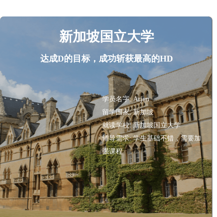
新加坡国立大学
达成D的目标，成功斩获最高的HD
学员名字:
Arjun
留学国家:
新加坡
就读学校:
新加坡国立大学
辅导需求:
学生基础不错，需要加
强课程