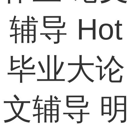
辅导
Hot
毕业大论
文辅导
明