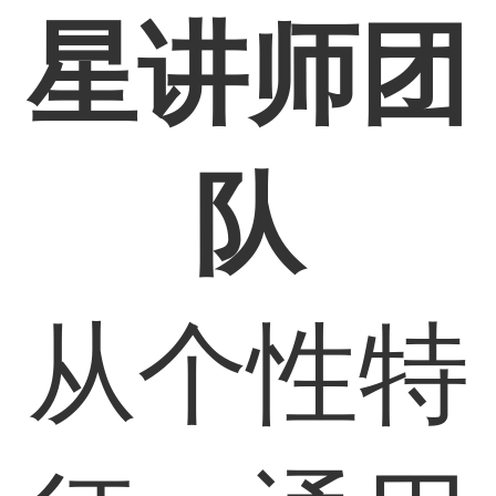
星讲师团
队
从​​个性特