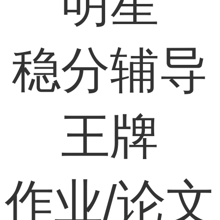
明星
稳分辅导
王牌
作业/论文