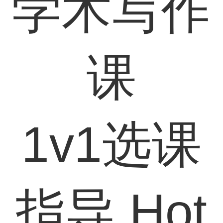
学术写作
课
1v1选课
指导
Hot